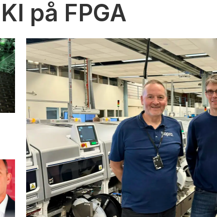
 KI på FPGA