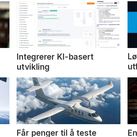
Integrerer KI-basert
Lø
utvikling
ut
Får penger til å teste
En