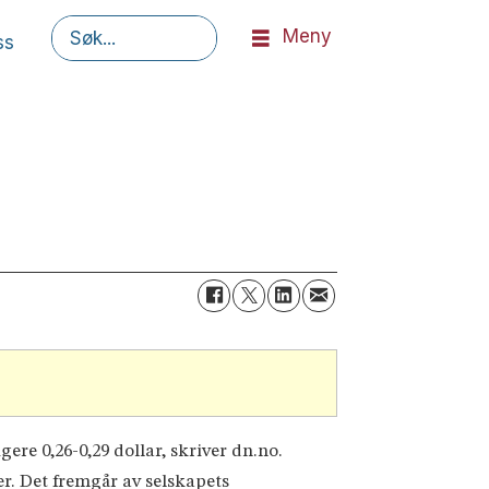
Meny
ss
Søk
igere 0,26-0,29 dollar, skriver dn.no.
der. Det fremgår av selskapets