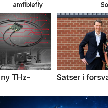
amfibiefly
S
i ny THz-
Satser i fors