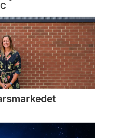
oC
varsmarkedet