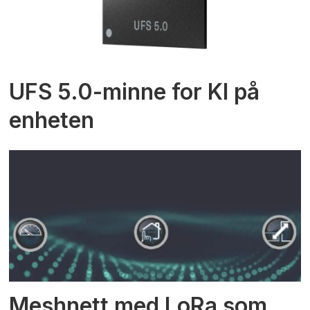
UFS 5.0-minne for KI på
enheten
Meshnett med LoRa som