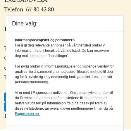
1302 SANDVIKA
Telefon: 67 80 42 80
Dine valg:
Kontakt oss
Informasjonskapsler og personvern
For å gi deg relevante annonser på vårt nettsted bruker vi
Tlf: +47 67 80 42 80
informasjon fra ditt besøk på vårt nettsted. Du kan reservere
deg mot dette under "Innstillinger".
Olav Brunborgs vei 6, 1396 Billingstad
For øvrig bruker vi informasjonskapsler og lignende verktøy for
epost:
elektronikk@elektronikkforlaget.no
analyse, for å sammenligne nettlesere, tilpasse innhold til deg
Tips oss:
og for å utvikle og tilby nødvendig funksjonalitet. Les mer i vår
tips@elektronikkforlaget.no
personvernerklæring.
Vi er med i Fagpressen-nettverket. Om du samtykker under, vil
Facebook
du få relevante annonser på nettstedene til medlemmene i
nettverket basert på informasjon fra dine besøk på tvers av
Twitter
disse nettstedene. En oversikt over medlemmene finner du på
Fagpressen.no.
LinkedIn