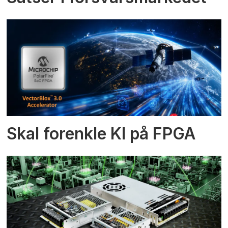
Skal forenkle KI på FPGA