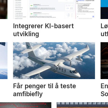
Integrerer KI-basert
Lø
utvikling
ut
Får penger til å teste
En
amfibiefly
S