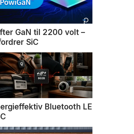
fter GaN til 2200 volt –
fordrer SiC
ergieffektiv Bluetooth LE
oC