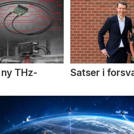
i ny THz-
Satser i fors