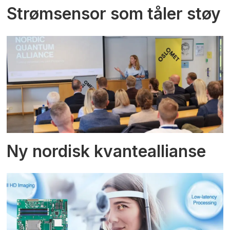
Strømsensor som tåler støy
Ny nordisk kvanteallianse