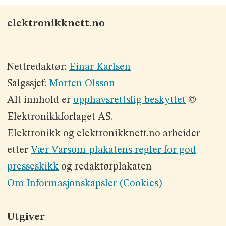
elektronikknett.no
Nettredaktør:
Einar Karlsen
Salgssjef:
Morten Olsson
Alt innhold er
opphavsrettslig beskyttet
©
Elektronikkforlaget AS.
Elektronikk og elektronikknett.no arbeider
etter
Vær Varsom-plakatens regler for god
presseskikk
og redaktørplakaten
Om Informasjonskapsler (Cookies)
Utgiver