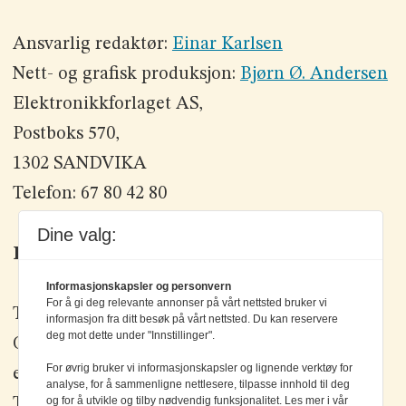
Ansvarlig redaktør:
Einar Karlsen
Nett- og grafisk produksjon:
Bjørn Ø. Andersen
Elektronikkforlaget AS,
Postboks 570,
1302 SANDVIKA
Telefon: 67 80 42 80
Dine valg:
Kontakt oss
Informasjonskapsler og personvern
For å gi deg relevante annonser på vårt nettsted bruker vi
Tlf: +47 67 80 42 80
informasjon fra ditt besøk på vårt nettsted. Du kan reservere
deg mot dette under "Innstillinger".
Olav Brunborgs vei 6, 1396 Billingstad
For øvrig bruker vi informasjonskapsler og lignende verktøy for
epost:
elektronikk@elektronikkforlaget.no
analyse, for å sammenligne nettlesere, tilpasse innhold til deg
og for å utvikle og tilby nødvendig funksjonalitet. Les mer i vår
Tips oss:
tips@elektronikkforlaget.no