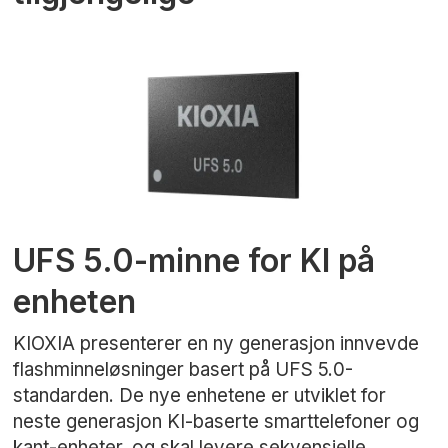
UFS 5.0-minne for KI på
enheten
KIOXIA presenterer en ny generasjon innvevde
flashminneløsninger basert på UFS 5.0-
standarden. De nye enhetene er utviklet for
neste generasjon KI-baserte smarttelefoner og
kant-enheter, og skal levere sekvensielle