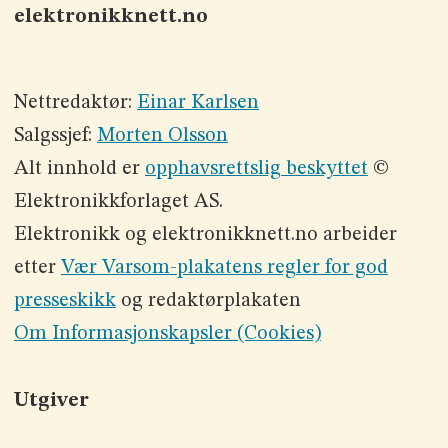
elektronikknett.no
Nettredaktør:
Einar Karlsen
Salgssjef:
Morten Olsson
Alt innhold er
opphavsrettslig beskyttet
©
Elektronikkforlaget AS.
Elektronikk og elektronikknett.no arbeider
etter
Vær Varsom-plakatens regler for god
presseskikk
og redaktørplakaten
Om Informasjonskapsler (Cookies)
Utgiver