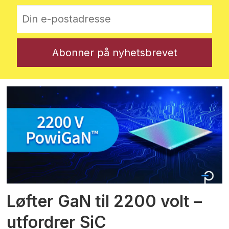
Løfter GaN til 2200 volt –
utfordrer SiC