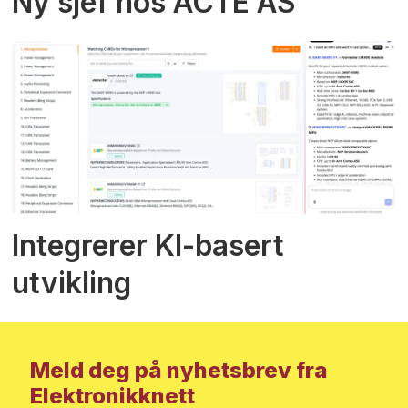
Ny sjef hos ACTE AS
Integrerer KI-basert
utvikling
Meld deg på nyhetsbrev fra
Elektronikknett