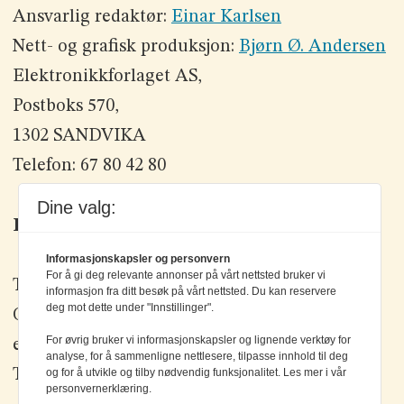
Ansvarlig redaktør:
Einar Karlsen
Nett- og grafisk produksjon:
Bjørn Ø. Andersen
Elektronikkforlaget AS,
Postboks 570,
1302 SANDVIKA
Telefon: 67 80 42 80
Dine valg:
Kontakt oss
Informasjonskapsler og personvern
For å gi deg relevante annonser på vårt nettsted bruker vi
Tlf: +47 67 80 42 80
informasjon fra ditt besøk på vårt nettsted. Du kan reservere
deg mot dette under "Innstillinger".
Olav Brunborgs vei 6, 1396 Billingstad
For øvrig bruker vi informasjonskapsler og lignende verktøy for
epost:
elektronikk@elektronikkforlaget.no
analyse, for å sammenligne nettlesere, tilpasse innhold til deg
Tips oss:
og for å utvikle og tilby nødvendig funksjonalitet. Les mer i vår
tips@elektronikkforlaget.no
personvernerklæring.