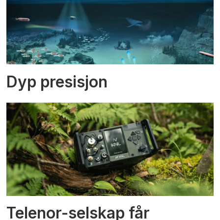
Dyp presisjon
Telenor-selskap får