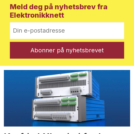
Meld deg på nyhetsbrev fra
Elektronikknett