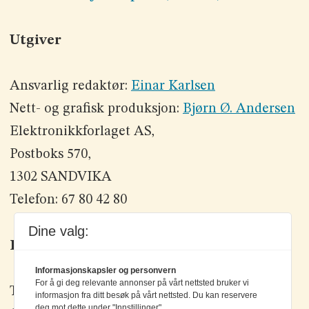
Utgiver
Ansvarlig redaktør:
Einar Karlsen
Nett- og grafisk produksjon:
Bjørn Ø. Andersen
Elektronikkforlaget AS,
Postboks 570,
1302 SANDVIKA
Telefon: 67 80 42 80
Dine valg:
Kontakt oss
Informasjonskapsler og personvern
For å gi deg relevante annonser på vårt nettsted bruker vi
Tlf: +47 67 80 42 80
informasjon fra ditt besøk på vårt nettsted. Du kan reservere
deg mot dette under "Innstillinger".