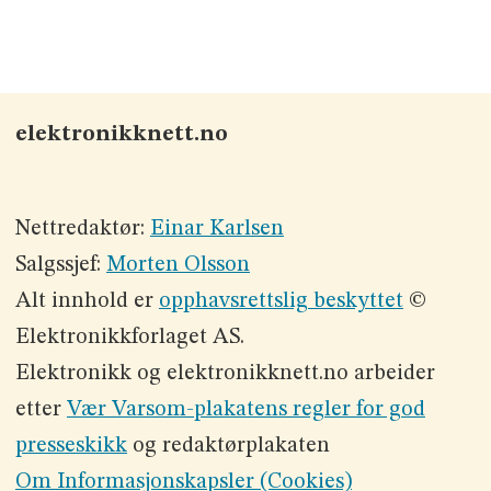
elektronikknett.no
Nettredaktør:
Einar Karlsen
Salgssjef:
Morten Olsson
Alt innhold er
opphavsrettslig beskyttet
©
Elektronikkforlaget AS.
Elektronikk og elektronikknett.no arbeider
etter
Vær Varsom-plakatens regler for god
presseskikk
og redaktørplakaten
Om Informasjonskapsler (Cookies)