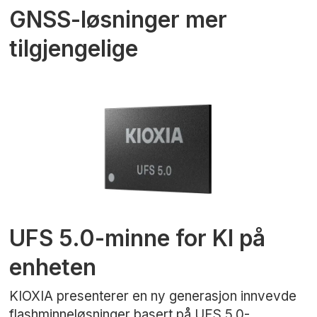
GNSS-løsninger mer
tilgjengelige
UFS 5.0-minne for KI på
enheten
KIOXIA presenterer en ny generasjon innvevde
flashminneløsninger basert på UFS 5.0-