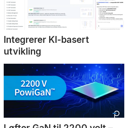
Integrerer KI-basert
utvikling
Løfter GaN til 2200 volt –