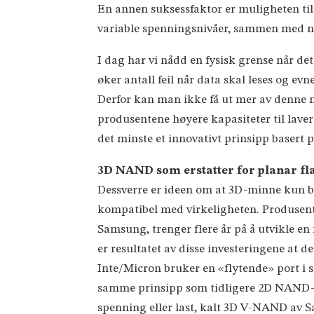
En annen suksessfaktor er muligheten til
variable spenningsnivåer, sammen med 
I dag har vi nådd en fysisk grense når de
øker antall feil når data skal leses og evn
Derfor kan man ikke få ut mer av denne m
produsentene høyere kapasiteter til laver
det minste et innovativt prinsipp basert
3D NAND som erstatter for planar f
Dessverre er ideen om at 3D-minne kun b
kompatibel med virkeligheten. Produsen
Samsung, trenger flere år på å utvikle e
er resultatet av disse investeringene at de
Inte/Micron bruker en «flytende» port i s
samme prinsipp som tidligere 2D NAND-ar
spenning eller last, kalt 3D V-NAND av 