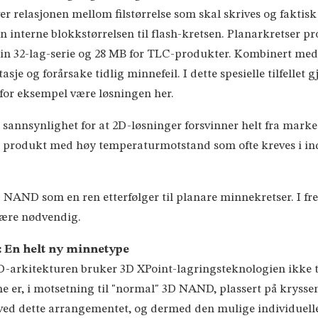
er relasjonen mellom filstørrelse som skal skrives og faktis
den interne blokkstørrelsen til flash-kretsen. Planarkretser
sin 32-lag-serie og 28 MB for TLC-produkter. Kombinert med
litasje og forårsake tidlig minnefeil. I dette spesielle tilfellet
for eksempel være løsningen her.
en sannsynlighet for at 2D-løsninger forsvinner helt fra mark
t produkt med høy temperaturmotstand som ofte kreves i i
3D NAND som en ren etterfølger til planare minnekretser. I f
være nødvendig.
: En helt ny minnetype
D-arkitekturen bruker 3D XPoint-lagringsteknologien ikke t
e er, i motsetning til "normal" 3D NAND, plassert på kryssen
 ved dette arrangementet, og dermed den mulige individuelle 