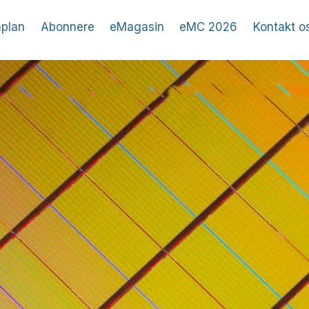
plan
Abonnere
eMagasin
eMC 2026
Kontakt o