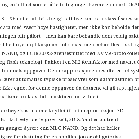
 og en tetthet som er åtte til ti ganger høyere enn med DRAM
 3D XPoint er at det strengt tatt hverken kan klassifiseres
data med svært høye hastigheter, men ikke kan beholde dem 
ningen blir påført – men kan bare behandle dem veldig sakt
d helt nye applikasjoner. Informasjonen behandles raskt og 
NAND, og PCIe 3.0 x2-grensesnittet med NVMe-protokollen 
g flash-teknologi. Pakket i en M.2 formfaktor med navnet
dminnets oppgaver. Denne applikasjonen resulterer i et sys
n lærer automatisk typiske prosedyrer som datamaskinen bru
 ikke egnet for denne oppgaven da dataene vil gå tapt igje
lisere bruk av datamaskinen individuelt.
e høye kostnadene knyttet til minneproduksjon. 3D
. I tall betyr dette grovt sett; 3D XPoint er omtrent
fem ganger dyrere enn MLC NAND. Og det har heller
gere forutsetning for en applikasjon er obligatorisk