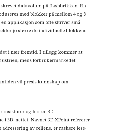
k skrevet datavolum på flashbrikken. En
 produseres med blokker på mellom 4 og 8
 en applikasjon som ofte skriver små
 gjelder jo større de individuelle blokkene
edet i nær fremtid. I tillegg kommer at
ndustrien, mens forbrukermarkedet
remtiden vil presis kunnskap om
ransistorer og har en 3D-
e i 3D-nettet. Navnet 3D XPoint refererer
adressering av cellene, er raskere lese-