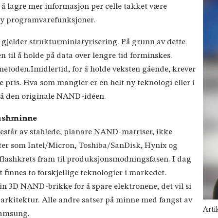
 å lagre mer informasjon per celle takket være
ny programvarefunksjoner.
t gjelder strukturminiatyrisering. På grunn av dette
en til å holde på data over lengre tid forminskes.
etoden.Imidlertid, for å holde veksten gående, krever
e pris. Hva som mangler er en helt ny teknologi eller i
 på den originale NAND-idéen.
lashminne
estår av stablede, planare NAND-matriser, ikke
ter som Intel/Micron, Toshiba/SanDisk, Hynix og
n flashkrets fram til produksjonsmodningsfasen. I dag
t finnes to forskjellige teknologier i markedet.
in 3D NAND-brikke for å spare elektronene, det vil si
kitektur. Alle andre satser på minne med fangst av
Arti
Samsung.