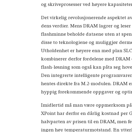
og skriveprosesser ved høyere kapasiteter
Det virkelig revolusjonerende aspektet av
dens verdier. Mens DRAM lagrer og leser 
flashminne beholde dataene uten at spen
disse to teknologiene og muliggjør derme
Utholdenhet er høyere enn med plan SLC 
kombinerer derfor fordelene med DRAM o
flash-løsning som også kan påta seg hove
Den integrerte intelligente programvare
hentes direkte fra M.2-modulen. DRAM er
hyppig forekommende oppgaver og optima
Imidlertid må man være oppmerksom på d
XPoint har derfor en dårlig kostnad per GB
halvparten av prisen til en DRAM, men 
ingen høy temperaturmotstand. En ytterli