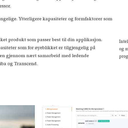
essor.
jengelige. Ytterligere kapasiteter og formfaktorer som
lket produkt som passer best til din applikasjon.
Inte
asiteter som for øyeblikket er tilgjengelig på
og m
mtiden gjennom nært samarbeid med ledende
prog
hiba og Transcend.