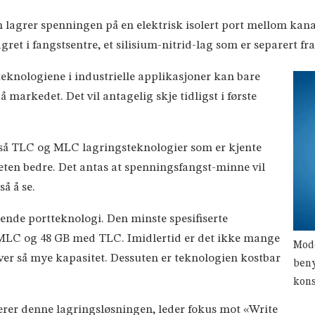
 lagrer spenningen på en elektrisk isolert port mellom kan
et i fangstsentre, et silisium-nitrid-lag som er separert fra
teknologiene i industrielle applikasjoner kan bare
 markedet. Det vil antagelig skje tidligst i første
å TLC og MLC lagringsteknologier som er kjente
eten bedre. Det antas at spenningsfangst-minne vil
å å se.
nde portteknologi. Den minste spesifiserte
 MLC og 48 GB med TLC. Imidlertid er det ikke mange
Mode
ver så mye kapasitet. Dessuten er teknologien kostbar
beny
kons
er denne lagringsløsningen, leder fokus mot «Write