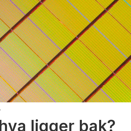
.
hva ligger bak?