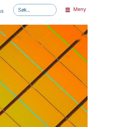
Meny
ss
Søk