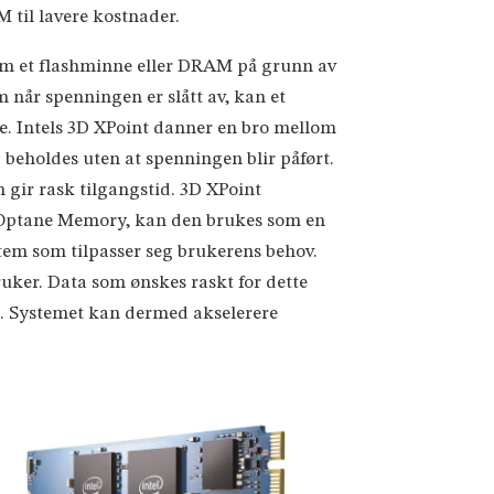
 til lavere kostnader.
 som et flashminne eller DRAM på grunn av
når spenningen er slått av, kan et
e. Intels 3D XPoint danner en bro mellom
beholdes uten at spenningen blir påført.
gir rask tilgangstid. 3D XPoint
 Optane Memory, kan den brukes som en
tem som tilpasser seg brukerens behov.
ker. Data som ønskes raskt for dette
n. Systemet kan dermed akselerere