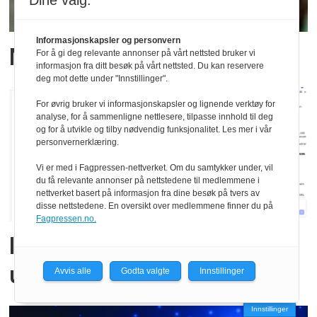
Dine valg:
Informasjonskapsler og personvern
Ny sjef hos ACTE AS
For å gi deg relevante annonser på vårt nettsted bruker vi
informasjon fra ditt besøk på vårt nettsted. Du kan reservere
deg mot dette under "Innstillinger".
For øvrig bruker vi informasjonskapsler og lignende verktøy for
analyse, for å sammenligne nettlesere, tilpasse innhold til deg
og for å utvikle og tilby nødvendig funksjonalitet. Les mer i vår
personvernerklæring.
Vi er med i Fagpressen-nettverket. Om du samtykker under, vil
du få relevante annonser på nettstedene til medlemmene i
nettverket basert på informasjon fra dine besøk på tvers av
disse nettstedene. En oversikt over medlemmene finner du på
Fagpressen.no.
Integrerer KI-basert
utvikling
Avvis alle
Godta valgte
Innstillinger
Innstillinger