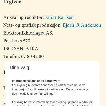
Utgiver
Ansvarlig redaktør:
Einar Karlsen
Nett- og grafisk produksjon:
Bjørn Ø. Andersen
Elektronikkforlaget AS,
Postboks 570,
1302 SANDVIKA
Telefon: 67 80 42 80
Dine valg:
Kontakt oss
Informasjonskapsler og personvern
For å gi deg relevante annonser på vårt nettsted bruker vi
Tlf: +47 67 80 42 80
informasjon fra ditt besøk på vårt nettsted. Du kan reservere
deg mot dette under "Innstillinger".
Olav Brunborgs vei 6, 1396 Billingstad
For øvrig bruker vi informasjonskapsler og lignende verktøy for
epost:
elektronikk@elektronikkforlaget.no