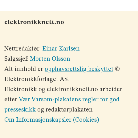
elektronikknett.no
Nettredaktør:
Einar Karlsen
Salgssjef:
Morten Olsson
Alt innhold er
opphavsrettslig beskyttet
©
Elektronikkforlaget AS.
Elektronikk og elektronikknett.no arbeider
etter
Vær Varsom-plakatens regler for god
presseskikk
og redaktørplakaten
Om Informasjonskapsler (Cookies)