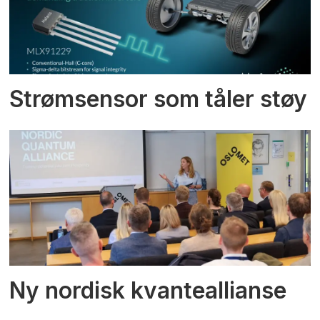
Strømsensor som tåler støy
Ny nordisk kvanteallianse