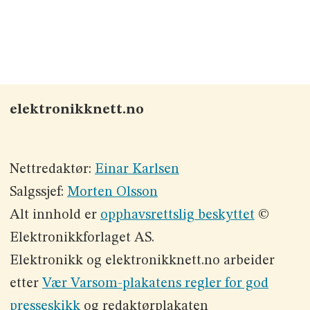
elektronikknett.no
Nettredaktør:
Einar Karlsen
Salgssjef:
Morten Olsson
Alt innhold er
opphavsrettslig beskyttet
©
Elektronikkforlaget AS.
Elektronikk og elektronikknett.no arbeider
etter
Vær Varsom-plakatens regler for god
presseskikk
og redaktørplakaten