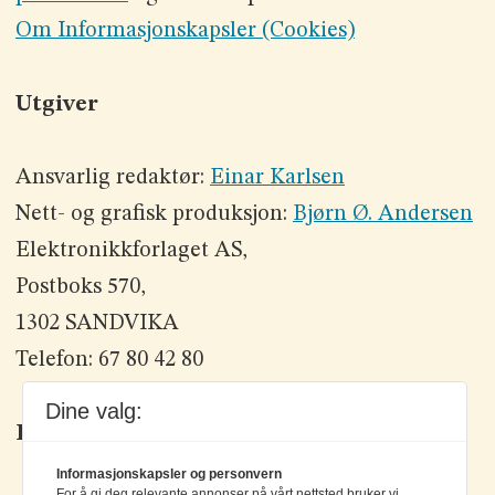
Om Informasjonskapsler (Cookies)
Utgiver
Ansvarlig redaktør:
Einar Karlsen
Nett- og grafisk produksjon:
Bjørn Ø. Andersen
Elektronikkforlaget AS,
Postboks 570,
1302 SANDVIKA
Telefon: 67 80 42 80
Dine valg:
Kontakt oss
Informasjonskapsler og personvern
For å gi deg relevante annonser på vårt nettsted bruker vi