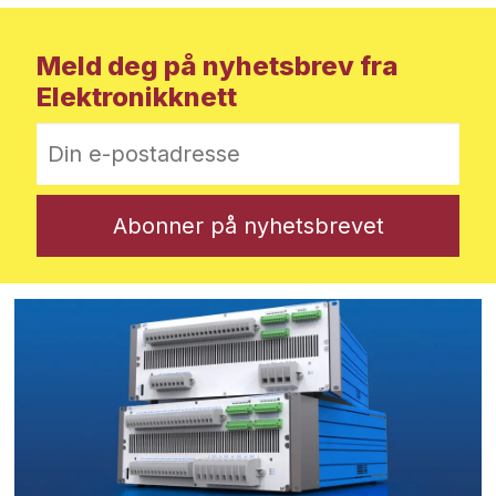
Meld deg på nyhetsbrev fra
Elektronikknett