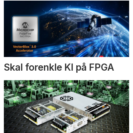
Skal forenkle KI på FPGA