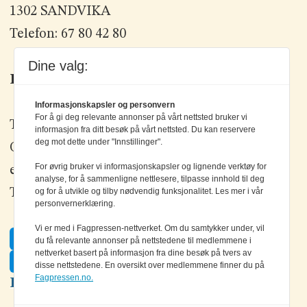
1302 SANDVIKA
Telefon: 67 80 42 80
Dine valg:
Kontakt oss
Informasjonskapsler og personvern
For å gi deg relevante annonser på vårt nettsted bruker vi
Tlf: +47 67 80 42 80
informasjon fra ditt besøk på vårt nettsted. Du kan reservere
deg mot dette under "Innstillinger".
Olav Brunborgs vei 6, 1396 Billingstad
For øvrig bruker vi informasjonskapsler og lignende verktøy for
epost:
elektronikk@elektronikkforlaget.no
analyse, for å sammenligne nettlesere, tilpasse innhold til deg
og for å utvikle og tilby nødvendig funksjonalitet. Les mer i vår
Tips oss:
tips@elektronikkforlaget.no
personvernerklæring.
Vi er med i Fagpressen-nettverket. Om du samtykker under, vil
Facebook
du få relevante annonser på nettstedene til medlemmene i
nettverket basert på informasjon fra dine besøk på tvers av
Twitter
disse nettstedene. En oversikt over medlemmene finner du på
Fagpressen.no.
LinkedIn