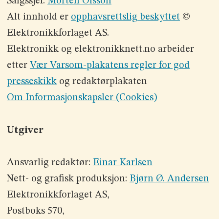
Salgssjef:
Morten Olsson
Alt innhold er
opphavsrettslig beskyttet
©
Elektronikkforlaget AS.
Elektronikk og elektronikknett.no arbeider
etter
Vær Varsom-plakatens regler for god
presseskikk
og redaktørplakaten
Om Informasjonskapsler (Cookies)
Utgiver
Ansvarlig redaktør:
Einar Karlsen
Nett- og grafisk produksjon:
Bjørn Ø. Andersen
Elektronikkforlaget AS,
Postboks 570,