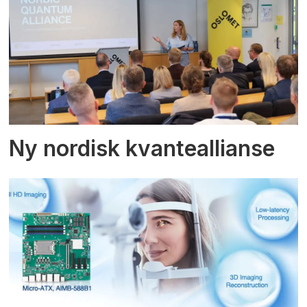
Ny nordisk kvanteallianse