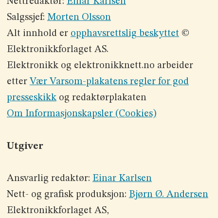
Nettredaktør:
Einar Karlsen
Salgssjef:
Morten Olsson
Alt innhold er
opphavsrettslig beskyttet
©
Elektronikkforlaget AS.
Elektronikk og elektronikknett.no arbeider
etter
Vær Varsom-plakatens regler for god
presseskikk
og redaktørplakaten
Om Informasjonskapsler (Cookies)
Utgiver
Ansvarlig redaktør:
Einar Karlsen
Nett- og grafisk produksjon:
Bjørn Ø. Andersen
Elektronikkforlaget AS,