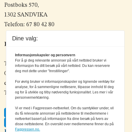
Postboks 570,
1302 SANDVIKA
Telefon: 67 80 42 80
Dine valg:
Kontakt oss
Informasjonskapsler og personvern
For å gi deg relevante annonser på vårt nettsted bruker vi
Tlf: +47 67 80 42 80
informasjon fra ditt besøk på vårt nettsted. Du kan reservere
deg mot dette under "Innstillinger".
Olav Brunborgs vei 6, 1396 Billingstad
For øvrig bruker vi informasjonskapsler og lignende verktøy for
epost:
elektronikk@elektronikkforlaget.no
analyse, for å sammenligne nettlesere, tilpasse innhold til deg
Tips oss:
tips@elektronikkforlaget.no
og for å utvikle og tilby nødvendig funksjonalitet. Les mer i vår
personvernerklæring.
Vi er med i Fagpressen-nettverket. Om du samtykker under, vil
Facebook
du få relevante annonser på nettstedene til medlemmene i
nettverket basert på informasjon fra dine besøk på tvers av
Twitter
disse nettstedene. En oversikt over medlemmene finner du på
Fagpressen.no.
LinkedIn