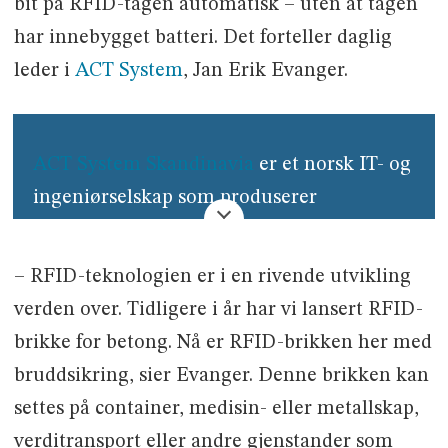
bit på RFID-tagen automatisk – uten at tagen
har innebygget batteri. Det forteller daglig
leder i
ACT System
, Jan Erik Evanger.
ACT System Skandinavia
er et norsk IT- og
ingeniørselskap som produserer
egenutviklede systemløsninger hvor
maskinvare og programvare inngår.
– RFID-teknologien er i en rivende utvikling
Selskapet har utviklet programvare som
verden over. Tidligere i år har vi lansert RFID-
logistikk- og sporingsløsninger til mer enn
brikke for betong. Nå er RFID-brikken her med
350 bedrifter i Skandinavia siden 1993.
bruddsikring, sier Evanger. Denne brikken kan
settes på container, medisin- eller metallskap,
verditransport eller andre gjenstander som