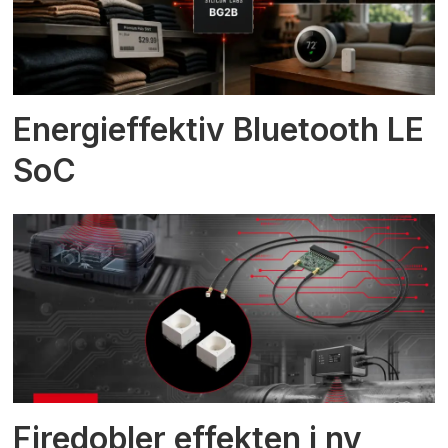
Energieffektiv Bluetooth LE
SoC
Firedobler effekten i ny