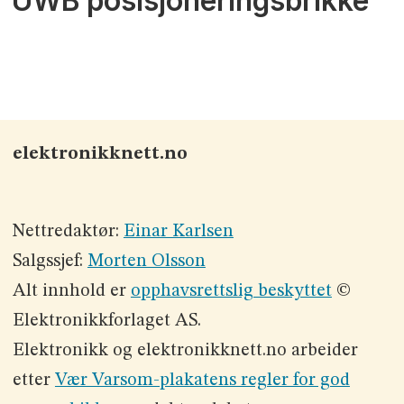
UWB posisjoneringsbrikke
elektronikknett.no
Nettredaktør:
Einar Karlsen
Salgssjef:
Morten Olsson
Alt innhold er
opphavsrettslig beskyttet
©
Elektronikkforlaget AS.
Elektronikk og elektronikknett.no arbeider
etter
Vær Varsom-plakatens regler for god