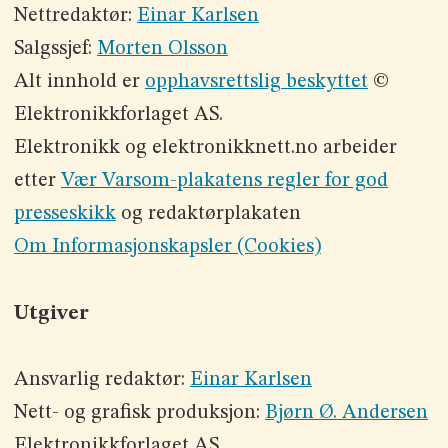
Nettredaktør:
Einar Karlsen
Salgssjef:
Morten Olsson
Alt innhold er
opphavsrettslig beskyttet
©
Elektronikkforlaget AS.
Elektronikk og elektronikknett.no arbeider
etter
Vær Varsom-plakatens regler for god
presseskikk
og redaktørplakaten
Om Informasjonskapsler (Cookies)
Utgiver
Ansvarlig redaktør:
Einar Karlsen
Nett- og grafisk produksjon:
Bjørn Ø. Andersen
Elektronikkforlaget AS,