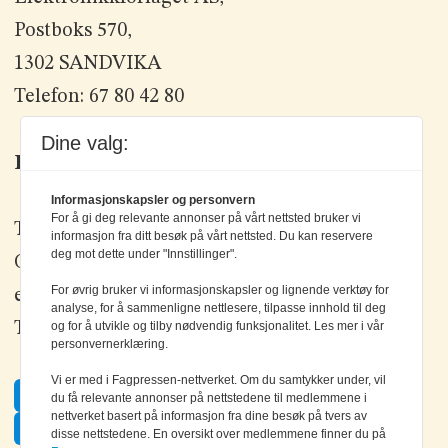
Postboks 570,
1302 SANDVIKA
Telefon: 67 80 42 80
Dine valg:
Kontakt oss
Informasjonskapsler og personvern
For å gi deg relevante annonser på vårt nettsted bruker vi
Tlf: +47 67 80 42 80
informasjon fra ditt besøk på vårt nettsted. Du kan reservere
deg mot dette under "Innstillinger".
Olav Brunborgs vei 6, 1396 Billingstad
For øvrig bruker vi informasjonskapsler og lignende verktøy for
epost:
elektronikk@elektronikkforlaget.no
analyse, for å sammenligne nettlesere, tilpasse innhold til deg
Tips oss:
tips@elektronikkforlaget.no
og for å utvikle og tilby nødvendig funksjonalitet. Les mer i vår
personvernerklæring.
Vi er med i Fagpressen-nettverket. Om du samtykker under, vil
Facebook
du få relevante annonser på nettstedene til medlemmene i
nettverket basert på informasjon fra dine besøk på tvers av
Twitter
disse nettstedene. En oversikt over medlemmene finner du på