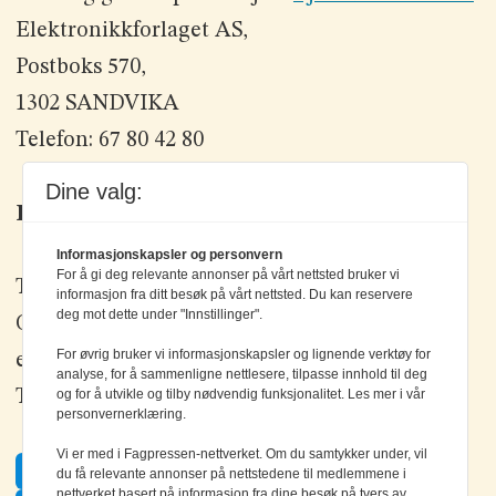
Elektronikkforlaget AS,
Postboks 570,
1302 SANDVIKA
Telefon: 67 80 42 80
Dine valg:
Kontakt oss
Informasjonskapsler og personvern
For å gi deg relevante annonser på vårt nettsted bruker vi
Tlf: +47 67 80 42 80
informasjon fra ditt besøk på vårt nettsted. Du kan reservere
deg mot dette under "Innstillinger".
Olav Brunborgs vei 6, 1396 Billingstad
For øvrig bruker vi informasjonskapsler og lignende verktøy for
epost:
elektronikk@elektronikkforlaget.no
analyse, for å sammenligne nettlesere, tilpasse innhold til deg
Tips oss:
tips@elektronikkforlaget.no
og for å utvikle og tilby nødvendig funksjonalitet. Les mer i vår
personvernerklæring.
Vi er med i Fagpressen-nettverket. Om du samtykker under, vil
Facebook
du få relevante annonser på nettstedene til medlemmene i
nettverket basert på informasjon fra dine besøk på tvers av