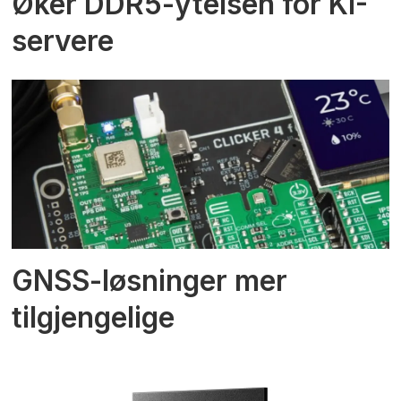
Øker DDR5-ytelsen for KI-
servere
GNSS-løsninger mer
tilgjengelige