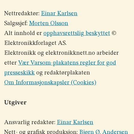
Nettredaktør:
Einar Karlsen
Salgssjef:
Morten Olsson
Alt innhold er
opphavsrettslig beskyttet
©
Elektronikkforlaget AS.
Elektronikk og elektronikknett.no arbeider
etter
Vær Varsom-plakatens regler for god
presseskikk
og redaktørplakaten
Om Informasjonskapsler (Cookies)
Utgiver
Ansvarlig redaktør:
Einar Karlsen
Nett- og grafisk produksjon:
Bjørn Ø. Andersen