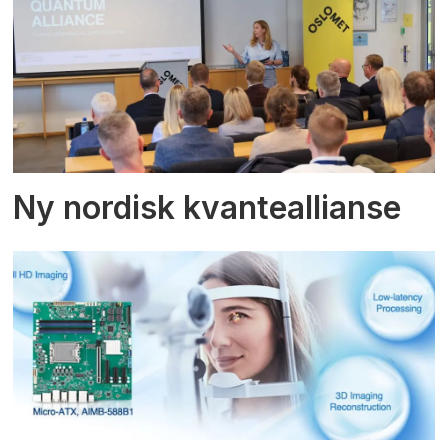
Ny nordisk kvanteallianse