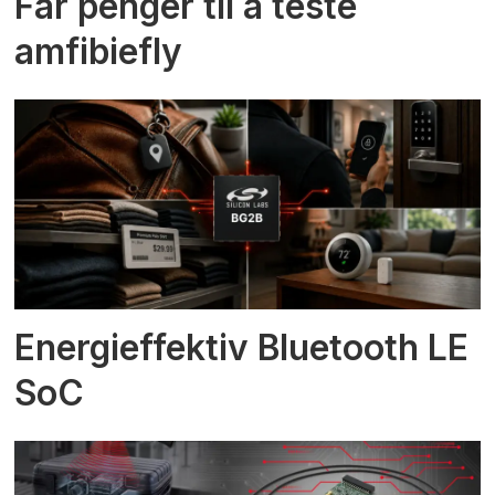
Får penger til å teste
amfibiefly
Energieffektiv Bluetooth LE
SoC