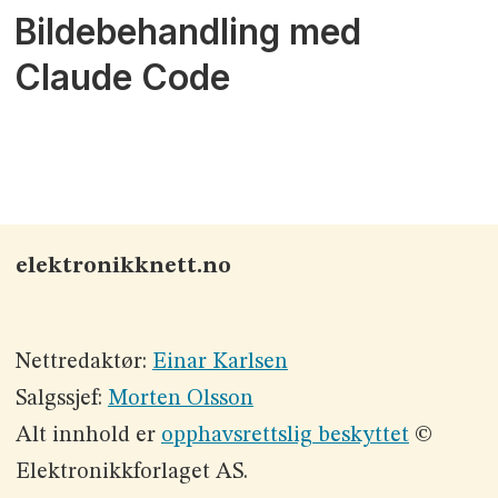
Bildebehandling med
Claude Code
elektronikknett.no
Nettredaktør:
Einar Karlsen
Salgssjef:
Morten Olsson
Alt innhold er
opphavsrettslig beskyttet
©
Elektronikkforlaget AS.