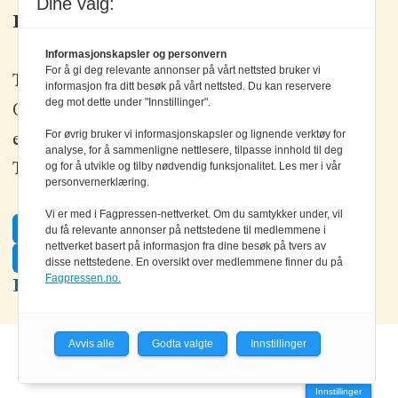
Dine valg:
Kontakt oss
Informasjonskapsler og personvern
For å gi deg relevante annonser på vårt nettsted bruker vi
Tlf: +47 67 80 42 80
informasjon fra ditt besøk på vårt nettsted. Du kan reservere
deg mot dette under "Innstillinger".
Olav Brunborgs vei 6, 1396 Billingstad
For øvrig bruker vi informasjonskapsler og lignende verktøy for
epost:
elektronikk@elektronikkforlaget.no
analyse, for å sammenligne nettlesere, tilpasse innhold til deg
og for å utvikle og tilby nødvendig funksjonalitet. Les mer i vår
Tips oss:
tips@elektronikkforlaget.no
personvernerklæring.
Vi er med i Fagpressen-nettverket. Om du samtykker under, vil
Facebook
du få relevante annonser på nettstedene til medlemmene i
nettverket basert på informasjon fra dine besøk på tvers av
Twitter
disse nettstedene. En oversikt over medlemmene finner du på
Fagpressen.no.
LinkedIn
Avvis alle
Godta valgte
Innstillinger
Powered by Labrador CMS
Innstillinger