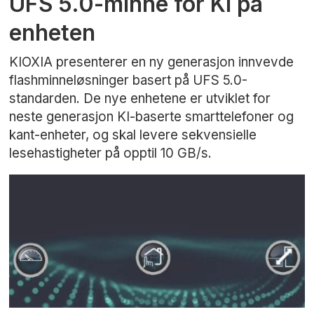
UFS 5.0-minne for KI på
enheten
KIOXIA presenterer en ny generasjon innvevde
flashminneløsninger basert på UFS 5.0-
standarden. De nye enhetene er utviklet for
neste generasjon KI-baserte smarttelefoner og
kant-enheter, og skal levere sekvensielle
lesehastigheter på opptil 10 GB/s.