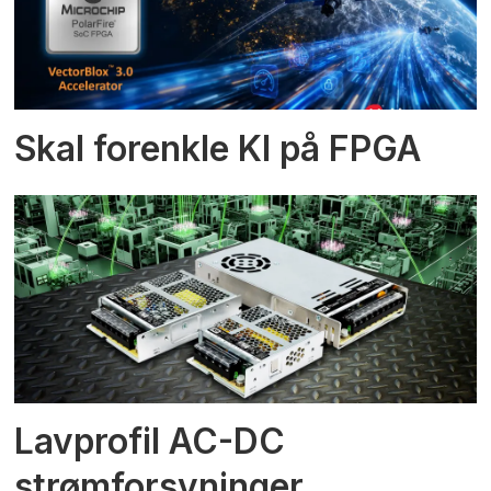
Skal forenkle KI på FPGA
Lavprofil AC-DC
strømforsyninger