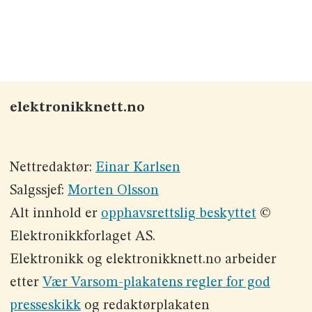
elektronikknett.no
Nettredaktør:
Einar Karlsen
Salgssjef:
Morten Olsson
Alt innhold er
opphavsrettslig beskyttet
©
Elektronikkforlaget AS.
Elektronikk og elektronikknett.no arbeider
etter
Vær Varsom-plakatens regler for god
presseskikk
og redaktørplakaten