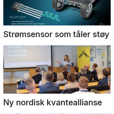
Strømsensor som tåler støy
Ny nordisk kvanteallianse