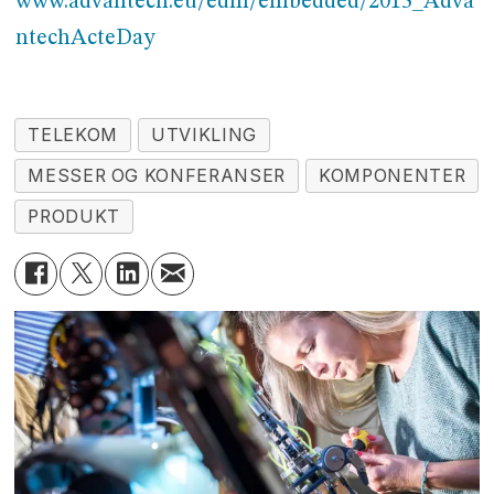
www.advantech.eu/edm/embedded/2015_Adva
ntechActeDay
TELEKOM
UTVIKLING
MESSER OG KONFERANSER
KOMPONENTER
PRODUKT