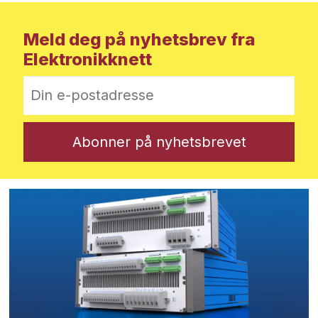
Meld deg på nyhetsbrev fra
Elektronikknett