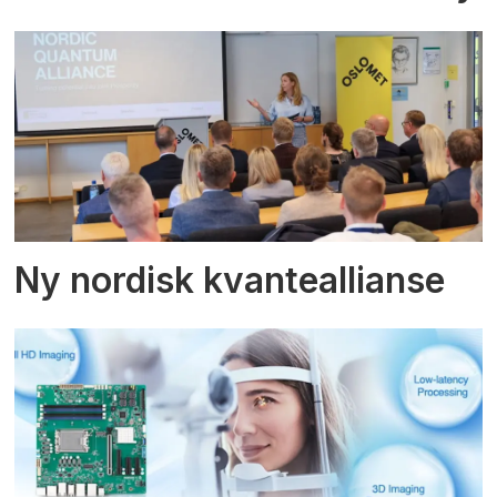
Ny nordisk kvanteallianse