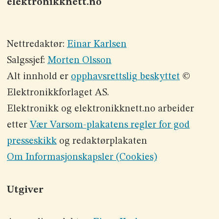
elektronikknett.no
Nettredaktør:
Einar Karlsen
Salgssjef:
Morten Olsson
Alt innhold er
opphavsrettslig beskyttet
©
Elektronikkforlaget AS.
Elektronikk og elektronikknett.no arbeider
etter
Vær Varsom-plakatens regler for god
presseskikk
og redaktørplakaten
Om Informasjonskapsler (Cookies)
Utgiver