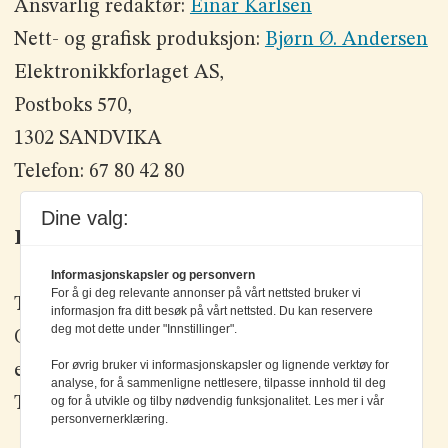
Ansvarlig redaktør:
Einar Karlsen
Nett- og grafisk produksjon:
Bjørn Ø. Andersen
Elektronikkforlaget AS,
Postboks 570,
1302 SANDVIKA
Telefon: 67 80 42 80
Dine valg:
Kontakt oss
Informasjonskapsler og personvern
For å gi deg relevante annonser på vårt nettsted bruker vi
Tlf: +47 67 80 42 80
informasjon fra ditt besøk på vårt nettsted. Du kan reservere
deg mot dette under "Innstillinger".
Olav Brunborgs vei 6, 1396 Billingstad
For øvrig bruker vi informasjonskapsler og lignende verktøy for
epost:
elektronikk@elektronikkforlaget.no
analyse, for å sammenligne nettlesere, tilpasse innhold til deg
Tips oss:
og for å utvikle og tilby nødvendig funksjonalitet. Les mer i vår
tips@elektronikkforlaget.no
personvernerklæring.