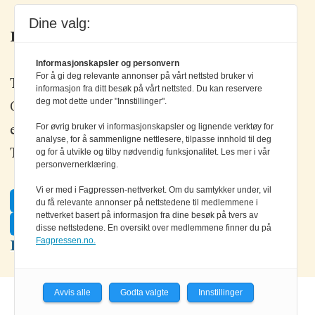
Dine valg:
Kontakt oss
Informasjonskapsler og personvern
For å gi deg relevante annonser på vårt nettsted bruker vi
Tlf: +47 67 80 42 80
informasjon fra ditt besøk på vårt nettsted. Du kan reservere
deg mot dette under "Innstillinger".
Olav Brunborgs vei 6, 1396 Billingstad
For øvrig bruker vi informasjonskapsler og lignende verktøy for
epost:
elektronikk@elektronikkforlaget.no
analyse, for å sammenligne nettlesere, tilpasse innhold til deg
og for å utvikle og tilby nødvendig funksjonalitet. Les mer i vår
Tips oss:
tips@elektronikkforlaget.no
personvernerklæring.
Vi er med i Fagpressen-nettverket. Om du samtykker under, vil
Facebook
du få relevante annonser på nettstedene til medlemmene i
nettverket basert på informasjon fra dine besøk på tvers av
Twitter
disse nettstedene. En oversikt over medlemmene finner du på
Fagpressen.no.
LinkedIn
Avvis alle
Godta valgte
Innstillinger
Powered by Labrador CMS