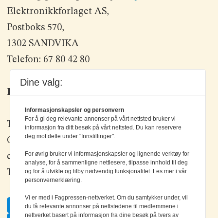
Elektronikkforlaget AS,
Postboks 570,
1302 SANDVIKA
Telefon: 67 80 42 80
Dine valg:
Kontakt oss
Informasjonskapsler og personvern
For å gi deg relevante annonser på vårt nettsted bruker vi
Tlf: +47 67 80 42 80
informasjon fra ditt besøk på vårt nettsted. Du kan reservere
deg mot dette under "Innstillinger".
Olav Brunborgs vei 6, 1396 Billingstad
For øvrig bruker vi informasjonskapsler og lignende verktøy for
epost:
elektronikk@elektronikkforlaget.no
analyse, for å sammenligne nettlesere, tilpasse innhold til deg
Tips oss:
tips@elektronikkforlaget.no
og for å utvikle og tilby nødvendig funksjonalitet. Les mer i vår
personvernerklæring.
Vi er med i Fagpressen-nettverket. Om du samtykker under, vil
Facebook
du få relevante annonser på nettstedene til medlemmene i
nettverket basert på informasjon fra dine besøk på tvers av