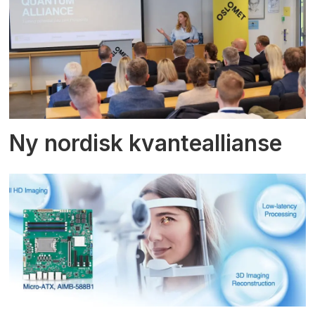
Ny nordisk kvanteallianse