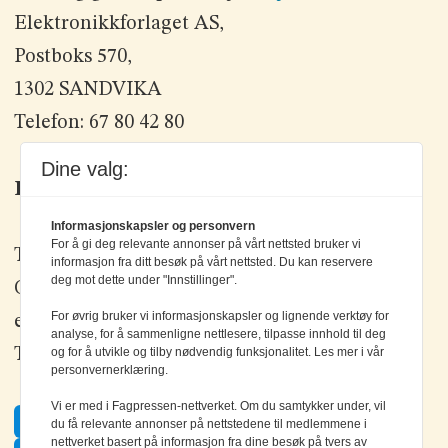
Elektronikkforlaget AS,
Postboks 570,
1302 SANDVIKA
Telefon: 67 80 42 80
Dine valg:
Kontakt oss
Informasjonskapsler og personvern
For å gi deg relevante annonser på vårt nettsted bruker vi
Tlf: +47 67 80 42 80
informasjon fra ditt besøk på vårt nettsted. Du kan reservere
deg mot dette under "Innstillinger".
Olav Brunborgs vei 6, 1396 Billingstad
For øvrig bruker vi informasjonskapsler og lignende verktøy for
epost:
elektronikk@elektronikkforlaget.no
analyse, for å sammenligne nettlesere, tilpasse innhold til deg
og for å utvikle og tilby nødvendig funksjonalitet. Les mer i vår
Tips oss:
tips@elektronikkforlaget.no
personvernerklæring.
Vi er med i Fagpressen-nettverket. Om du samtykker under, vil
Facebook
du få relevante annonser på nettstedene til medlemmene i
nettverket basert på informasjon fra dine besøk på tvers av