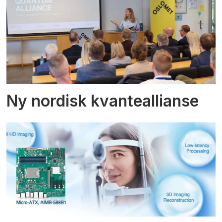
Ny nordisk kvanteallianse