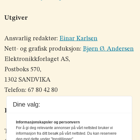
Utgiver
Ansvarlig redaktør:
Einar Karlsen
Nett- og grafisk produksjon:
Bjørn Ø. Andersen
Elektronikkforlaget AS,
Postboks 570,
1302 SANDVIKA
Telefon: 67 80 42 80
Dine valg:
Kontakt oss
Informasjonskapsler og personvern
For å gi deg relevante annonser på vårt nettsted bruker vi
Tlf: +47 67 80 42 80
informasjon fra ditt besøk på vårt nettsted. Du kan reservere
deg mot dette under "Innstillinger".