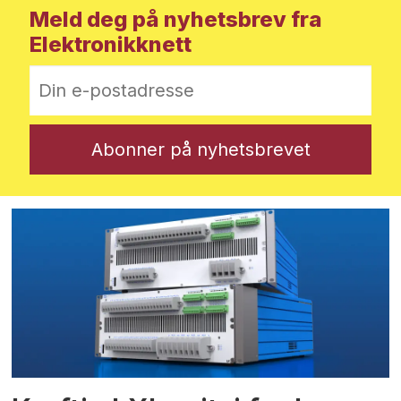
Meld deg på nyhetsbrev fra
Elektronikknett