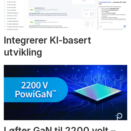
Integrerer KI-basert
utvikling
Løfter GaN til 2200 volt –