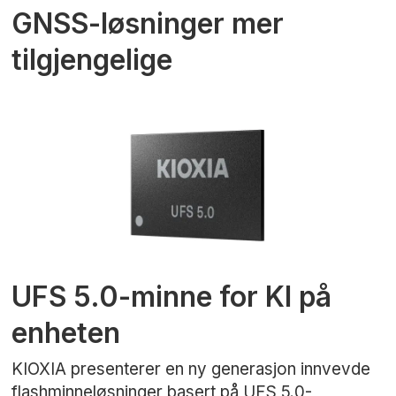
GNSS-løsninger mer
tilgjengelige
UFS 5.0-minne for KI på
enheten
KIOXIA presenterer en ny generasjon innvevde
flashminneløsninger basert på UFS 5.0-