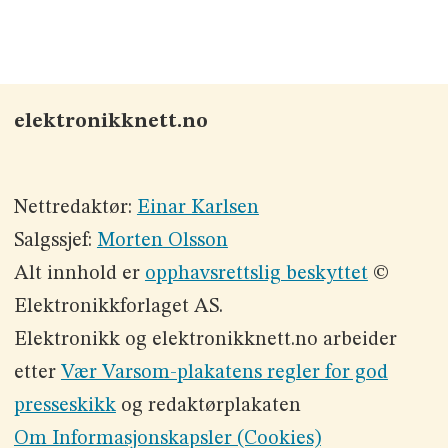
elektronikknett.no
Nettredaktør:
Einar Karlsen
Salgssjef:
Morten Olsson
Alt innhold er
opphavsrettslig beskyttet
©
Elektronikkforlaget AS.
Elektronikk og elektronikknett.no arbeider
etter
Vær Varsom-plakatens regler for god
presseskikk
og redaktørplakaten
Om Informasjonskapsler (Cookies)