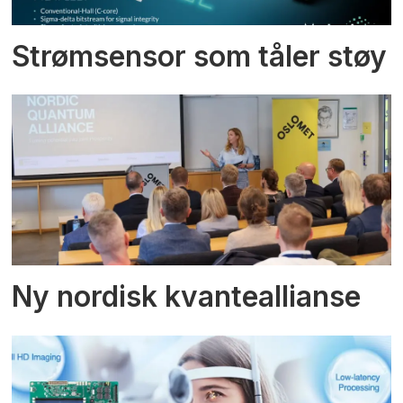
Strømsensor som tåler støy
Ny nordisk kvanteallianse