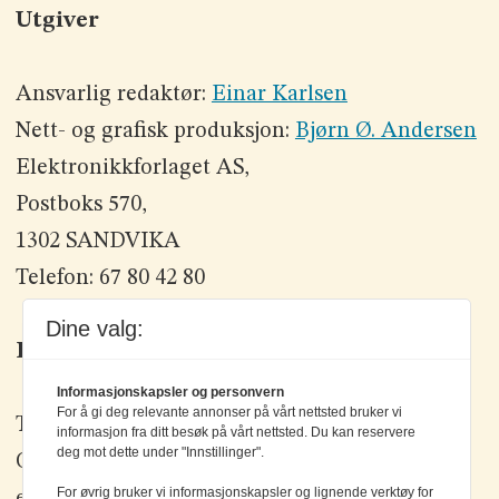
Utgiver
Ansvarlig redaktør:
Einar Karlsen
Nett- og grafisk produksjon:
Bjørn Ø. Andersen
Elektronikkforlaget AS,
Postboks 570,
1302 SANDVIKA
Telefon: 67 80 42 80
Dine valg:
Kontakt oss
Informasjonskapsler og personvern
For å gi deg relevante annonser på vårt nettsted bruker vi
Tlf: +47 67 80 42 80
informasjon fra ditt besøk på vårt nettsted. Du kan reservere
deg mot dette under "Innstillinger".
Olav Brunborgs vei 6, 1396 Billingstad
For øvrig bruker vi informasjonskapsler og lignende verktøy for