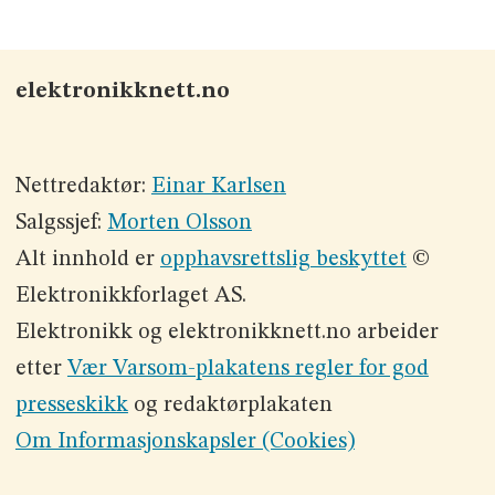
elektronikknett.no
Nettredaktør:
Einar Karlsen
Salgssjef:
Morten Olsson
Alt innhold er
opphavsrettslig beskyttet
©
Elektronikkforlaget AS.
Elektronikk og elektronikknett.no arbeider
etter
Vær Varsom-plakatens regler for god
presseskikk
og redaktørplakaten
Om Informasjonskapsler (Cookies)