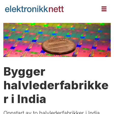
Bygger
halvlederfabrikke
r i India
Oppstart av to halvlederfabrikker i India