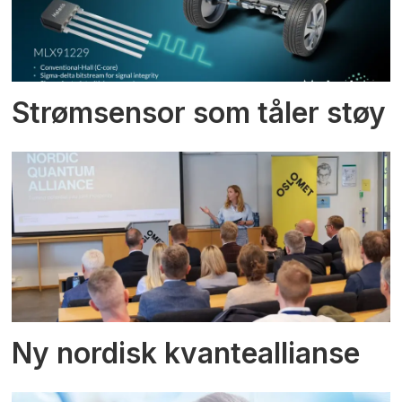
Strømsensor som tåler støy
Ny nordisk kvanteallianse