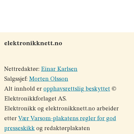
elektronikknett.no
Nettredaktør:
Einar Karlsen
Salgssjef:
Morten Olsson
Alt innhold er
opphavsrettslig beskyttet
©
Elektronikkforlaget AS.
Elektronikk og elektronikknett.no arbeider
etter
Vær Varsom-plakatens regler for god
presseskikk
og redaktørplakaten