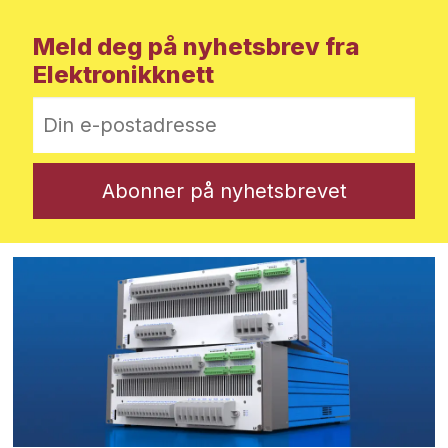
Meld deg på nyhetsbrev fra
Elektronikknett