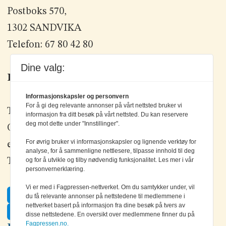
Postboks 570,
1302 SANDVIKA
Telefon: 67 80 42 80
Dine valg:
Kontakt oss
Informasjonskapsler og personvern
For å gi deg relevante annonser på vårt nettsted bruker vi
Tlf: +47 67 80 42 80
informasjon fra ditt besøk på vårt nettsted. Du kan reservere
deg mot dette under "Innstillinger".
Olav Brunborgs vei 6, 1396 Billingstad
For øvrig bruker vi informasjonskapsler og lignende verktøy for
epost:
elektronikk@elektronikkforlaget.no
analyse, for å sammenligne nettlesere, tilpasse innhold til deg
og for å utvikle og tilby nødvendig funksjonalitet. Les mer i vår
Tips oss:
tips@elektronikkforlaget.no
personvernerklæring.
Vi er med i Fagpressen-nettverket. Om du samtykker under, vil
Facebook
du få relevante annonser på nettstedene til medlemmene i
nettverket basert på informasjon fra dine besøk på tvers av
Twitter
disse nettstedene. En oversikt over medlemmene finner du på
Fagpressen.no.