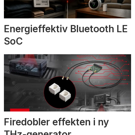
Energieffektiv Bluetooth LE
SoC
Firedobler effekten i ny
THz-generator