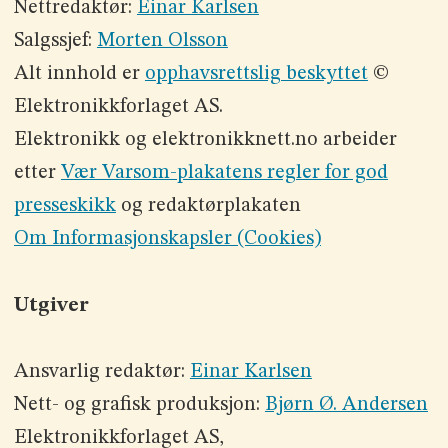
Nettredaktør:
Einar Karlsen
Salgssjef:
Morten Olsson
Alt innhold er
opphavsrettslig beskyttet
©
Elektronikkforlaget AS.
Elektronikk og elektronikknett.no arbeider
etter
Vær Varsom-plakatens regler for god
presseskikk
og redaktørplakaten
Om Informasjonskapsler (Cookies)
Utgiver
Ansvarlig redaktør:
Einar Karlsen
Nett- og grafisk produksjon:
Bjørn Ø. Andersen
Elektronikkforlaget AS,