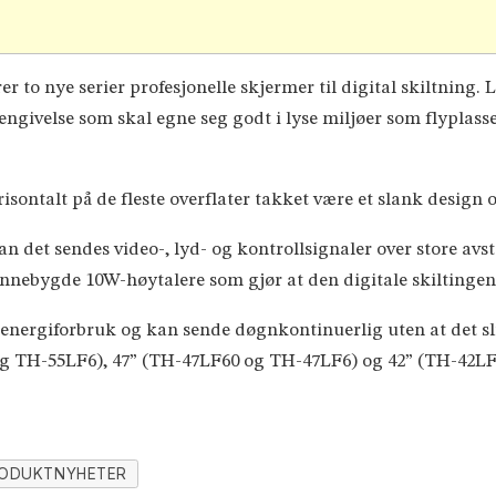
r to nye serier profesjonelle skjermer til digital skiltning.
ngivelse som skal egne seg godt i lyse miljøer som flyplasse
isontalt på de fleste overflater takket være et slank design o
n det sendes video-, lyd- og kontrollsignaler over store avst
innebygde 10W-høytalere som gjør at den digitale skiltinge
 energiforbruk og kan sende døgnkontinuerlig uten at det sl
 og TH-55LF6), 47” (TH-47LF60 og TH-47LF6) og 42” (TH-42LF
ODUKTNYHETER