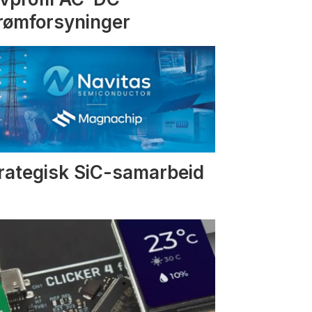
rømforsyninger
rategisk SiC-samarbeid