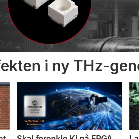
fekten i ny THz-gen
et
Skal forenkle KI på FPGA
La