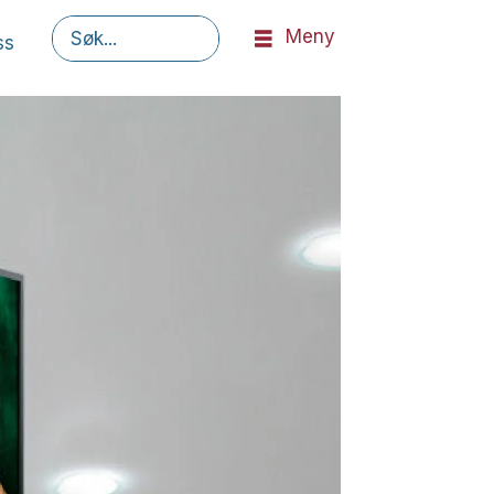
Meny
ss
Søk