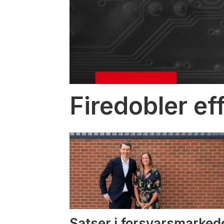
Firedobler ef
Satser i forsvarsmarked