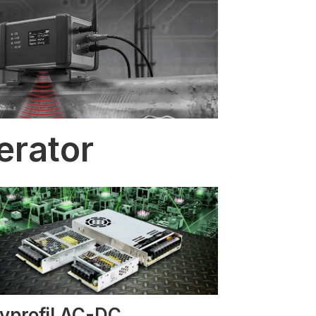
erator
vprofil AC-DC