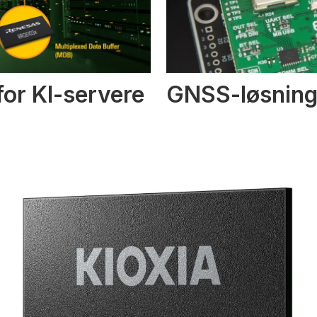
or KI-servere
GNSS-løsninge