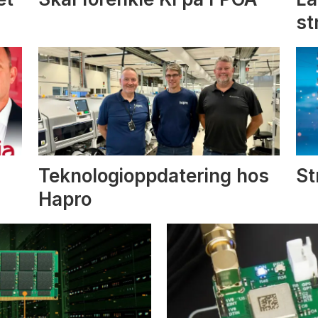
st
Teknologioppdatering hos
St
Hapro