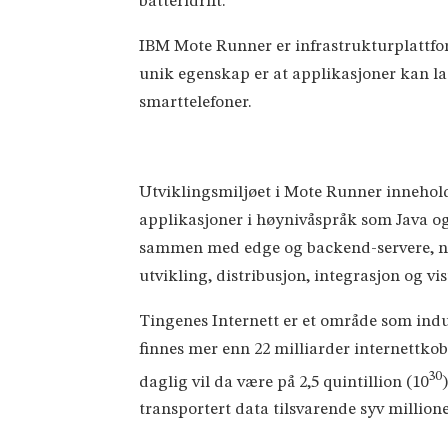
batteridrift.
IBM Mote Runner er infrastrukturplattform
unik egenskap er at applikasjoner kan las
smarttelefoner.
Utviklingsmiljøet i Mote Runner innehold
applikasjoner i høynivåspråk som Java og
sammen med edge og backend-servere, noe
utvikling, distribusjon, integrasjon og vi
Tingenes Internett er et område som indus
finnes mer enn 22 milliarder internettk
30
daglig vil da være på 2,5 quintillion (10
transportert data tilsvarende syv million