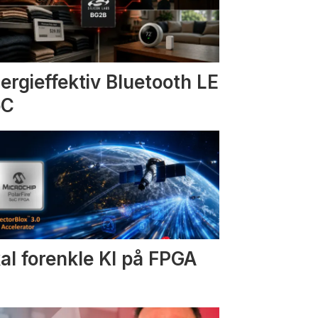
ergieffektiv Bluetooth LE
oC
al forenkle KI på FPGA