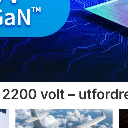
 2200 volt – utfordr