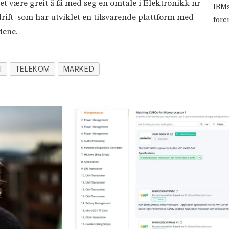
være greit å få med seg en omtale i Elektronikk nr
IBMs
rift som har utviklet en tilsvarende plattform med
fore
dene.
I
TELEKOM
MARKED