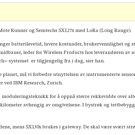
 Mote Runner og Semtechs SX127x med LoRa (Long Range).
enger batterilevetid, lavere kostnader, brukervennlighet og s
hmidbauer, leder for Wireless Products hos leverandøren av a
-systemet er tilgjengelig fra i dag, sier han.
e planet, må vi forbedre utnyttelsen av instrumenterte sensor
r ved IBM Research, Zurich.
 moduleringsteknikk for å oppnå større rekkevidde over al
 kilometer avhengig av omgivelsene. I bystrøk og tettbebyg
odene, mens SX130x brukes i gateway. De skal være svært st