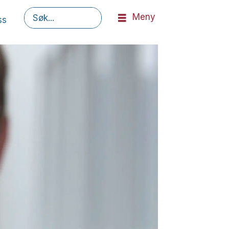
Meny
ss
Søk