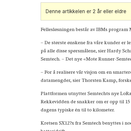
Denne artikkelen er 2 år eller eldre
Fellesløsningen består av IBMs program
– De største ønskene fra våre kunder er l
på alle disse spørsmålene, sier Hardy Sc
Semtech. – Det nye «Mote Runner-Semtech»
– For å realisere vår visjon om en smarter
datamengder, sier Thorsten Kamp, forske
Plattformen utnytter Semtechts nye LoRa
Rekkevidden de snakker om er opp til 15
dagens typiske én til to kilometer.
Kretsen SX127x fra Semtech benyttes i n