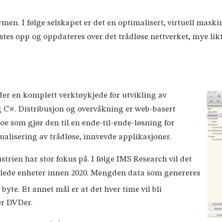
en. I følge selskapet er det en optimalisert, virtuell mask
tes opp og oppdateres over det trådløse nettverket, mye lik
er en komplett verktøykjede for utvikling av
 C#. Distribusjon og overvåkning er web-basert
 som gjør den til en ende-til-ende-løsning for
sualisering av trådløse, innvevde applikasjoner.
trien har stor fokus på. I følge IMS Research vil det
oblede enheter innen 2020. Mengden data som genereres
) byte. Et annet mål er at det hver time vil bli
er DVDer.