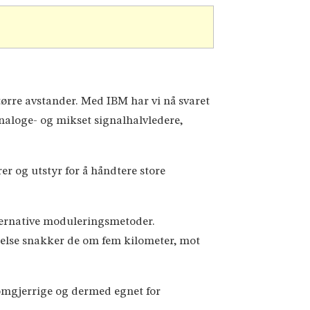
tørre avstander. Med IBM har vi nå svaret
naloge- og mikset signalhalvledere,
er og utstyr for å håndtere store
ternative moduleringsmetoder.
gelse snakker de om fem kilometer, mot
rømgjerrige og dermed egnet for