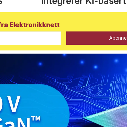
Integrerer KI-basert
S
ra Elektronikknett