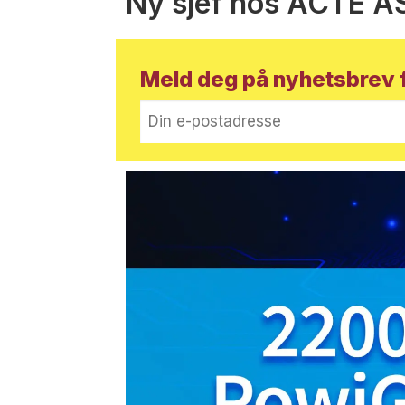
Ny sjef hos ACTE A
Meld deg på nyhetsbrev f