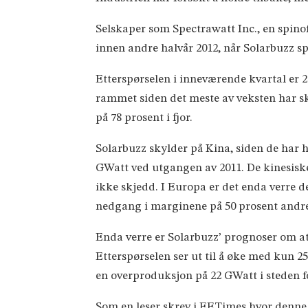
Selskaper som Spectrawatt Inc., en spinoff
innen andre halvår 2012, når Solarbuzz sp
Etterspørselen i inneværende kvartal er 2
rammet siden det meste av veksten har s
på 78 prosent i fjor.
Solarbuzz skylder på Kina, siden de har h
GWatt ved utgangen av 2011. De kinesiske 
ikke skjedd. I Europa er det enda verre d
nedgang i marginene på 50 prosent andre 
Enda verre er Solarbuzz’ prognoser om at
Etterspørselen ser ut til å øke med kun 2
en overproduksjon på 22 GWatt i steden f
Som en leser skrev i EETimes hvor denne ar