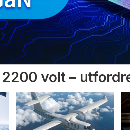
 2200 volt – utfordr