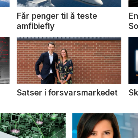
Får penger til å teste
En
amfibiefly
S
Satser i forsvarsmarkedet
Sk