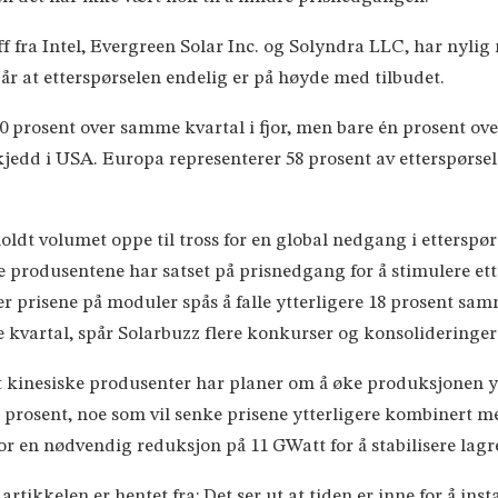
 fra Intel, Evergreen Solar Inc. og Solyndra LLC, har nylig m
år at etterspørselen endelig er på høyde med tilbudet.
0 prosent over samme kvartal i fjor, men bare én prosent ove
kjedd i USA. Europa representerer 58 prosent av etterspørs
oldt volumet oppe til tross for en global nedgang i etterspør
produsentene har satset på prisnedgang for å stimulere etter
er prisene på moduler spås å falle ytterligere 18 prosent s
kvartal, spår Solarbuzz flere konkurser og konsolideringer 
 kinesiske produsenter har planer om å øke produksjonen ytt
5 prosent, noe som vil senke prisene ytterligere kombinert m
or en nødvendig reduksjon på 11 GWatt for å stabilisere lagr
tikkelen er hentet fra: Det ser ut at tiden er inne for å inst