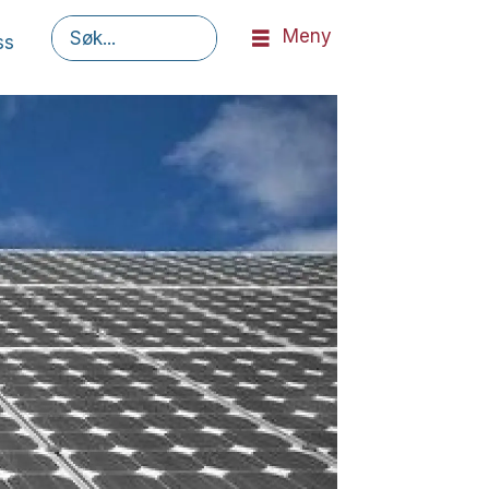
Meny
ss
Søk