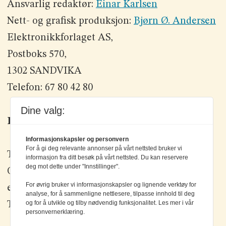
Ansvarlig redaktør:
Einar Karlsen
Nett- og grafisk produksjon:
Bjørn Ø. Andersen
Elektronikkforlaget AS,
Postboks 570,
1302 SANDVIKA
Telefon: 67 80 42 80
Dine valg:
Kontakt oss
Informasjonskapsler og personvern
For å gi deg relevante annonser på vårt nettsted bruker vi
Tlf: +47 67 80 42 80
informasjon fra ditt besøk på vårt nettsted. Du kan reservere
deg mot dette under "Innstillinger".
Olav Brunborgs vei 6, 1396 Billingstad
For øvrig bruker vi informasjonskapsler og lignende verktøy for
epost:
elektronikk@elektronikkforlaget.no
analyse, for å sammenligne nettlesere, tilpasse innhold til deg
og for å utvikle og tilby nødvendig funksjonalitet. Les mer i vår
Tips oss:
tips@elektronikkforlaget.no
personvernerklæring.