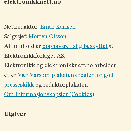
elektronikknett.no
Nettredaktør:
Einar Karlsen
Salgssjef:
Morten Olsson
Alt innhold er
opphavsrettslig beskyttet
©
Elektronikkforlaget AS.
Elektronikk og elektronikknett.no arbeider
etter
Vær Varsom-plakatens regler for god
presseskikk
og redaktørplakaten
Om Informasjonskapsler (Cookies)
Utgiver