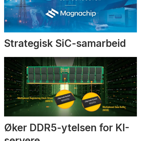
Strategisk SiC-samarbeid
Øker DDR5-ytelsen for KI-
servere