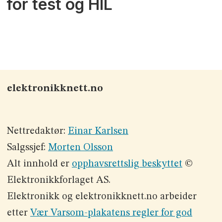
for test og HIL
elektronikknett.no
Nettredaktør:
Einar Karlsen
Salgssjef:
Morten Olsson
Alt innhold er
opphavsrettslig beskyttet
©
Elektronikkforlaget AS.
Elektronikk og elektronikknett.no arbeider
etter
Vær Varsom-plakatens regler for god