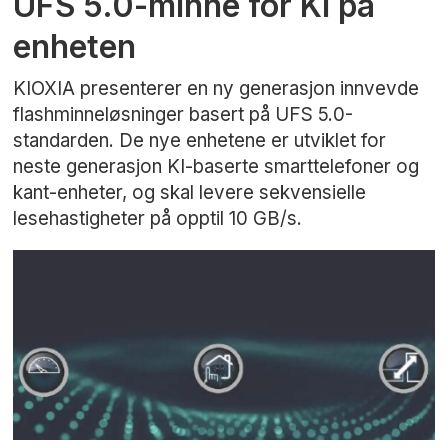
UFS 5.0-minne for KI på
enheten
KIOXIA presenterer en ny generasjon innvevde
flashminneløsninger basert på UFS 5.0-
standarden. De nye enhetene er utviklet for
neste generasjon KI-baserte smarttelefoner og
kant-enheter, og skal levere sekvensielle
lesehastigheter på opptil 10 GB/s.