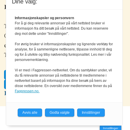
Dine valg:
Kontakt oss
Informasjonskapsler og personvern
For å gi deg relevante annonser på vårt nettsted bruker vi
Tlf: +47 67 80 42 80
informasjon fra ditt besøk på vårt nettsted. Du kan reservere
deg mot dette under "Innstillinger".
Olav Brunborgs vei 6, 1396 Billingstad
For øvrig bruker vi informasjonskapsler og lignende verktøy for
epost:
elektronikk@elektronikkforlaget.no
analyse, for å sammenligne nettlesere, tilpasse innhold til deg
og for å utvikle og tilby nødvendig funksjonalitet. Les mer i vår
Tips oss:
tips@elektronikkforlaget.no
personvernerklæring.
Vi er med i Fagpressen-nettverket. Om du samtykker under, vil
Facebook
du få relevante annonser på nettstedene til medlemmene i
nettverket basert på informasjon fra dine besøk på tvers av
Twitter
disse nettstedene. En oversikt over medlemmene finner du på
Fagpressen.no.
LinkedIn
Avvis alle
Godta valgte
Innstillinger
Powered by Labrador CMS
Innstillinger