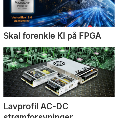
Skal forenkle KI på FPGA
Lavprofil AC-DC
strømforsyninger