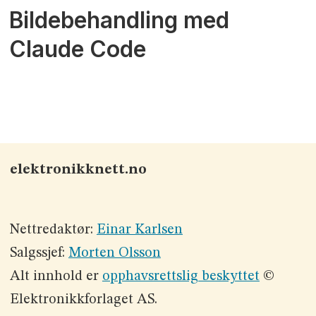
Bildebehandling med
Claude Code
elektronikknett.no
Nettredaktør:
Einar Karlsen
Salgssjef:
Morten Olsson
Alt innhold er
opphavsrettslig beskyttet
©
Elektronikkforlaget AS.