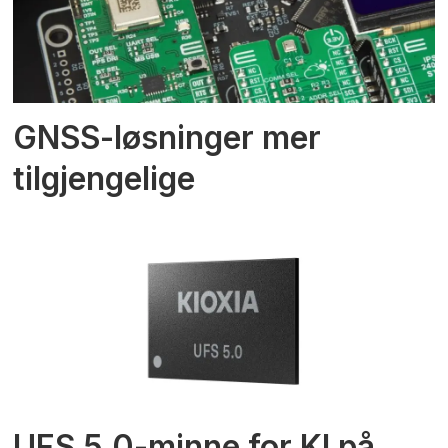
GNSS-løsninger mer
tilgjengelige
UFS 5.0-minne for KI på