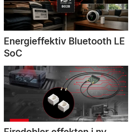
Energieffektiv Bluetooth LE
SoC
Firedobler effekten i ny