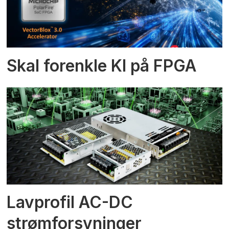
Skal forenkle KI på FPGA
Lavprofil AC-DC
strømforsyninger