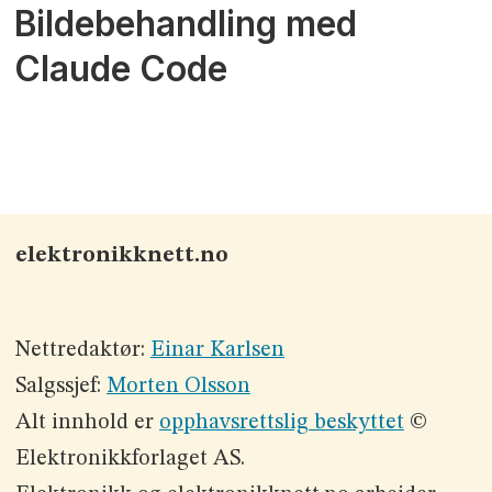
Bildebehandling med
Claude Code
elektronikknett.no
Nettredaktør:
Einar Karlsen
Salgssjef:
Morten Olsson
Alt innhold er
opphavsrettslig beskyttet
©
Elektronikkforlaget AS.