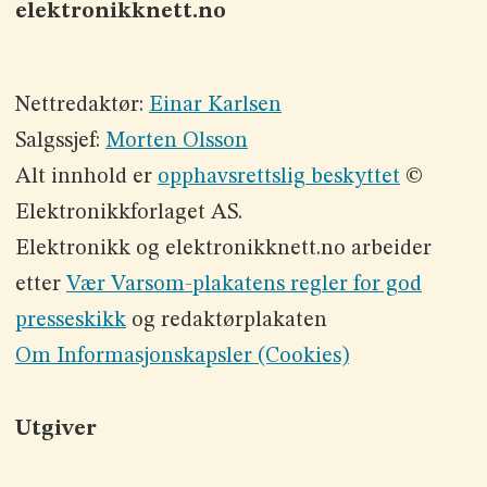
elektronikknett.no
Nettredaktør:
Einar Karlsen
Salgssjef:
Morten Olsson
Alt innhold er
opphavsrettslig beskyttet
©
Elektronikkforlaget AS.
Elektronikk og elektronikknett.no arbeider
etter
Vær Varsom-plakatens regler for god
presseskikk
og redaktørplakaten
Om Informasjonskapsler (Cookies)
Utgiver