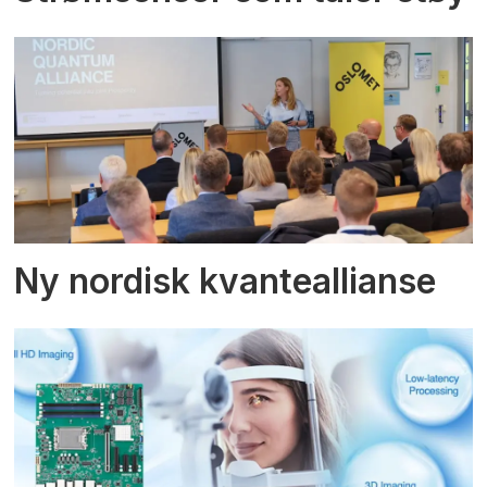
Ny nordisk kvanteallianse