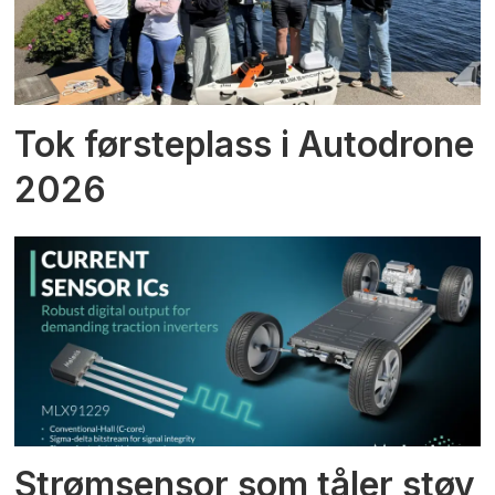
Tok førsteplass i Autodrone
2026
Strømsensor som tåler støy