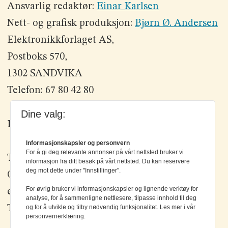
Ansvarlig redaktør:
Einar Karlsen
Nett- og grafisk produksjon:
Bjørn Ø. Andersen
Elektronikkforlaget AS,
Postboks 570,
1302 SANDVIKA
Telefon: 67 80 42 80
Dine valg:
Kontakt oss
Informasjonskapsler og personvern
For å gi deg relevante annonser på vårt nettsted bruker vi
Tlf: +47 67 80 42 80
informasjon fra ditt besøk på vårt nettsted. Du kan reservere
deg mot dette under "Innstillinger".
Olav Brunborgs vei 6, 1396 Billingstad
For øvrig bruker vi informasjonskapsler og lignende verktøy for
epost:
elektronikk@elektronikkforlaget.no
analyse, for å sammenligne nettlesere, tilpasse innhold til deg
Tips oss:
tips@elektronikkforlaget.no
og for å utvikle og tilby nødvendig funksjonalitet. Les mer i vår
personvernerklæring.