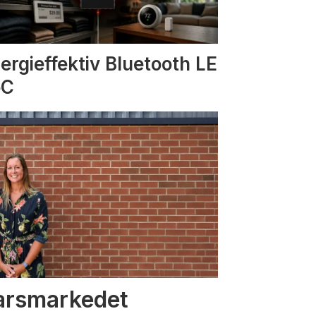
ergieffektiv Bluetooth LE
oC
varsmarkedet