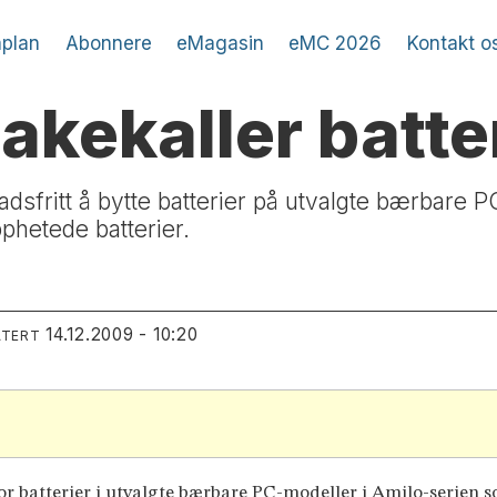
plan
Abonnere
eMagasin
eMC 2026
Kontakt o
bakekaller batte
dsfritt å bytte batterier på utvalgte bærbare 
phetede batterier.
14.12.2009 - 10:20
ATERT
r batterier i utvalgte bærbare PC-modeller i Amilo-serien sol