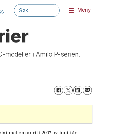
Meny
ss
Søk
rier
PC-modeller i Amilo P-serien.
gt mellom april i 2007 og juni i år.