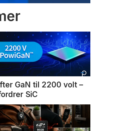
mmer
fter GaN til 2200 volt –
fordrer SiC