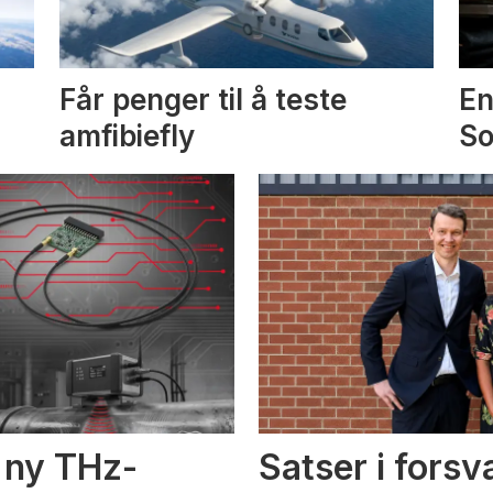
Får penger til å teste
En
amfibiefly
S
i ny THz-
Satser i fors