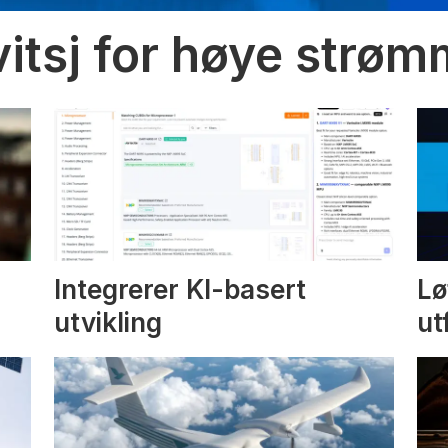
vitsj for høye strø
Integrerer KI-basert
Lø
utvikling
ut