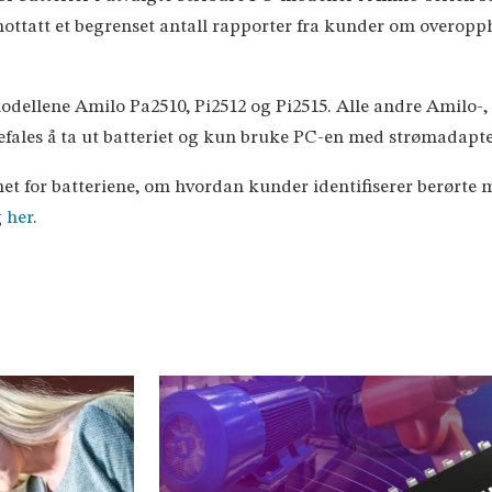
r mottatt et begrenset antall rapporter fra kunder om overop
ellene Amilo Pa2510, Pi2512 og Pi2515. Alle andre Amilo-, 
efales å ta ut batteriet og kun bruke PC-en med strømadaptere
 for batteriene, om hvordan kunder identifiserer berørte m
g
her
.