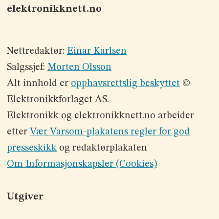
elektronikknett.no
Nettredaktør:
Einar Karlsen
Salgssjef:
Morten Olsson
Alt innhold er
opphavsrettslig beskyttet
©
Elektronikkforlaget AS.
Elektronikk og elektronikknett.no arbeider
etter
Vær Varsom-plakatens regler for god
presseskikk
og redaktørplakaten
Om Informasjonskapsler (Cookies)
Utgiver