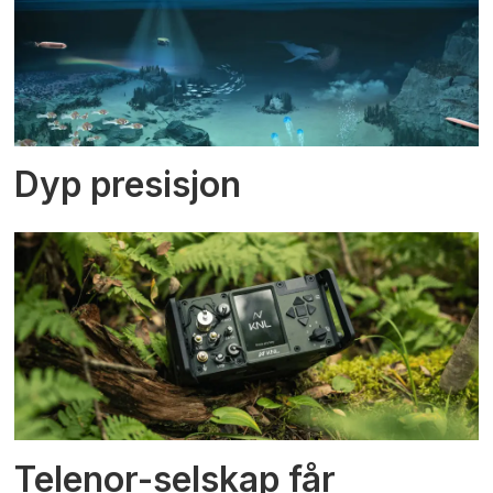
Dyp presisjon
Telenor-selskap får