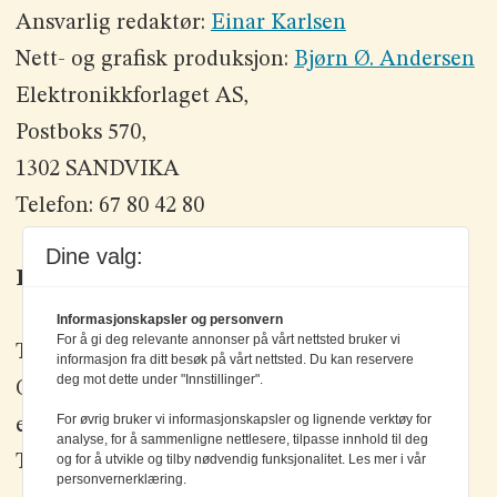
Ansvarlig redaktør:
Einar Karlsen
Nett- og grafisk produksjon:
Bjørn Ø. Andersen
Elektronikkforlaget AS,
Postboks 570,
1302 SANDVIKA
Telefon: 67 80 42 80
Dine valg:
Kontakt oss
Informasjonskapsler og personvern
For å gi deg relevante annonser på vårt nettsted bruker vi
Tlf: +47 67 80 42 80
informasjon fra ditt besøk på vårt nettsted. Du kan reservere
deg mot dette under "Innstillinger".
Olav Brunborgs vei 6, 1396 Billingstad
For øvrig bruker vi informasjonskapsler og lignende verktøy for
epost:
elektronikk@elektronikkforlaget.no
analyse, for å sammenligne nettlesere, tilpasse innhold til deg
og for å utvikle og tilby nødvendig funksjonalitet. Les mer i vår
Tips oss:
tips@elektronikkforlaget.no
personvernerklæring.