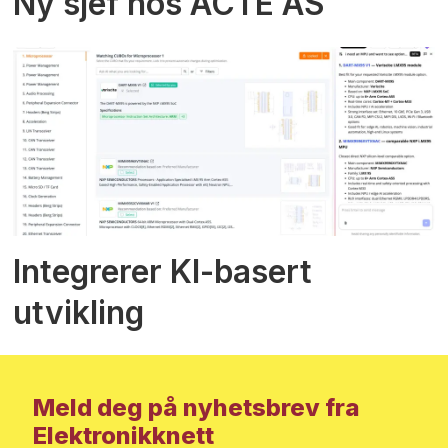
Ny sjef hos ACTE AS
Integrerer KI-basert
utvikling
Meld deg på nyhetsbrev fra
Elektronikknett