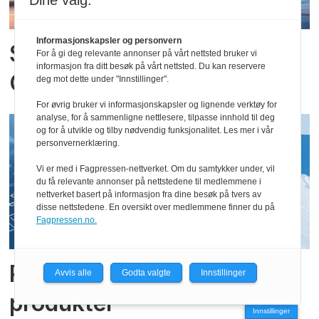
Dine valg:
Informasjonskapsler og personvern
Samarbeider om innvevde
For å gi deg relevante annonser på vårt nettsted bruker vi
informasjon fra ditt besøk på vårt nettsted. Du kan reservere
GUI
deg mot dette under "Innstillinger".
For øvrig bruker vi informasjonskapsler og lignende verktøy for
analyse, for å sammenligne nettlesere, tilpasse innhold til deg
og for å utvikle og tilby nødvendig funksjonalitet. Les mer i vår
personvernerklæring.
Vi er med i Fagpressen-nettverket. Om du samtykker under, vil
du få relevante annonser på nettstedene til medlemmene i
nettverket basert på informasjon fra dine besøk på tvers av
disse nettstedene. En oversikt over medlemmene finner du på
Fagpressen.no.
Rettsstrid om GaN-
Avvis alle
Godta valgte
Innstillinger
produkter
Innstillinger