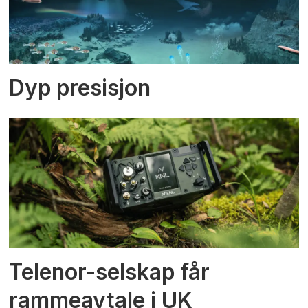
Dyp presisjon
Telenor-selskap får
rammeavtale i UK