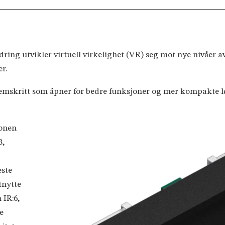
ring utvikler virtuell virkelighet (VR) seg mot nye nivåer 
er.
remskritt som åpner for bedre funksjoner og mer kompakt
jonen
B,
este
tnytte
 IR:6,
e