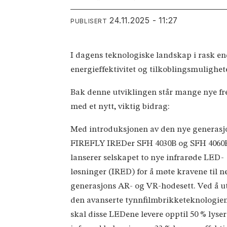
24.11.2025 - 11:27
PUBLISERT
I dagens teknologiske landskap i rask end
energieffektivitet og tilkoblingsmulighet
Bak denne utviklingen står mange nye f
med et nytt, viktig bidrag:
Med introduksjonen av den nye generas
FIREFLY IREDer SFH 4030B og SFH 4060
lanserer selskapet to nye infrarøde LED-
løsninger (IRED) for å møte kravene til n
generasjons AR- og VR-hodesett. Ved å u
den avanserte tynnfilmbrikketeknologien
skal disse LEDene levere opptil 50 % lyser