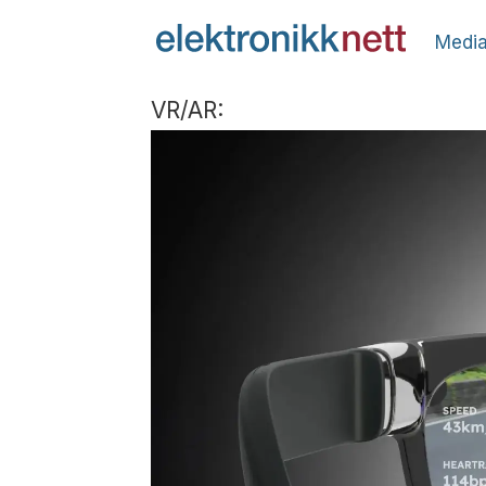
Media
VR/AR: