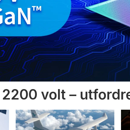
 2200 volt – utfordr