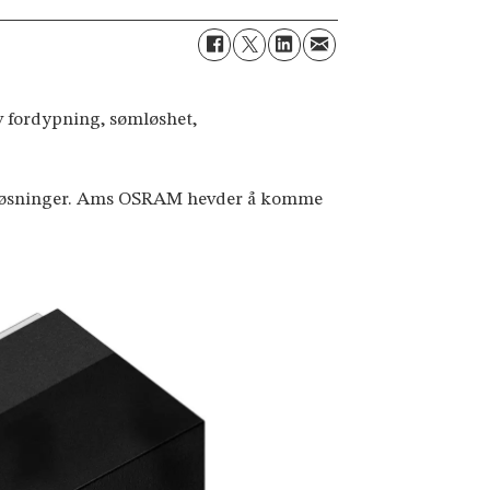
av fordypning, sømløshet,
e løsninger. Ams OSRAM hevder å komme