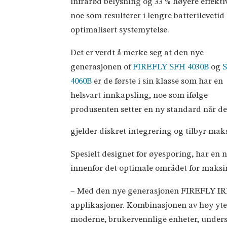
infrarød belysning og 33 % høyere effektiv
noe som resulterer i lengre batterilevetid
optimalisert systemytelse.
Det er verdt å merke seg at den nye
generasjonen of
FIREFLY SFH 4030B
og
4060B
er de første i sin klasse som har en
helsvart innkapsling, noe som ifølge
produsenten setter en ny standard når de
gjelder diskret integrering og tilbyr mak
Spesielt designet for øyesporing, har en n
innenfor det optimale området for maks
– Med den nye generasjonen FIREFLY IRED
applikasjoner. Kombinasjonen av høy ytels
moderne, brukervennlige enheter, under