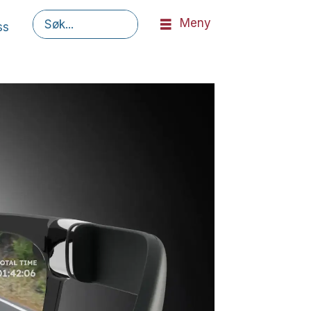
Meny
ss
Søk