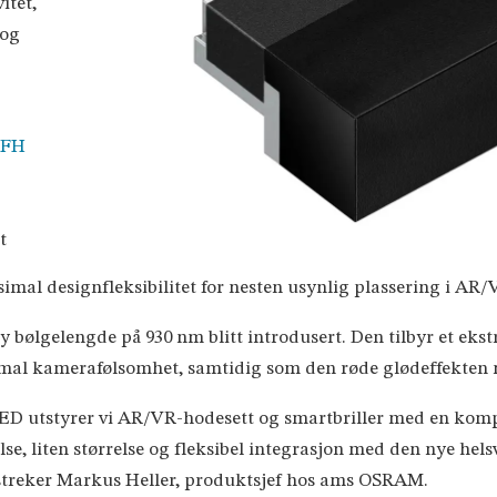
itet,
 og
SFH
t
simal designfleksibilitet for nesten usynlig plassering i AR/
y bølgelengde på 930 nm blitt introdusert. Den tilbyr et ekstr
imal kamerafølsomhet, samtidig som den røde glødeffekten
 utstyrer vi AR/VR-hodesett og smartbriller med en kompak
e, liten størrelse og fleksibel integrasjon med den nye hels
streker Markus Heller, produktsjef hos ams OSRAM.