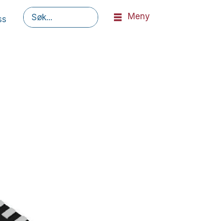
Meny
ss
Søk