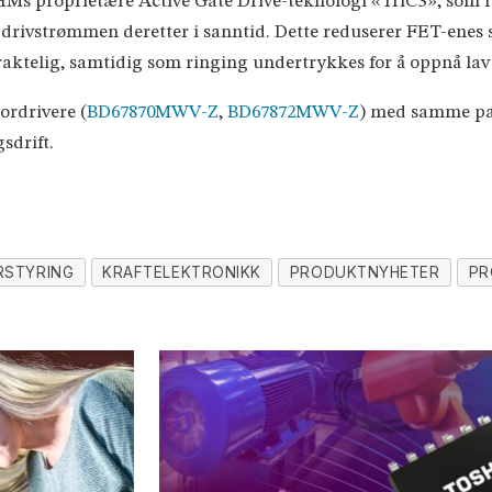
proprietære Active Gate Drive-teknologi «TriC3», som ra
e-drivstrømmen deretter i sanntid. Dette reduserer FET-ene
aktelig, samtidig som ringing undertrykkes for å oppnå lav
ordrivere (
BD67870MWV-Z
,
BD67872MWV-Z
) med samme pa
sdrift.
STYRING
KRAFTELEKTRONIKK
PRODUKTNYHETER
PR