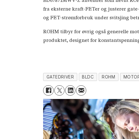
BD67871MWV-Z anvender som nevnt ROHMs 
fra eksterne kraft-FETer og justerer gat
og FET-strømforbruk under svitsjing betr
ROHM tilbyr for øvrig også generelle mot
produktet, designet for konstantspenning
GATEDRIVER
BLDC
ROHM
MOTOR