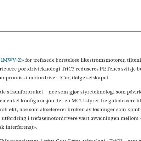
71MWV-Z
» for trefasede børsteløse likestrømsmotorer, tilt
ietære portdrivteknologi TriC3 reduseres FETenes svitsje b
ompromiss i motordriver-ICer, ifølge selskapet.
ale strømforbruket – noe som gjør styreteknologi som påvirke
en enkel konfigurasjon der en MCU styrer tre gatedrivere blit
ontroll økt, noe som akselererer bruken av løsninger som ko
sk utfordring i trefasemotordrivere vært avveiningen mellom
k interferens)».