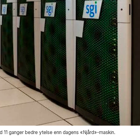
d 11 ganger bedre ytelse enn dagens «Njård»-maskin.