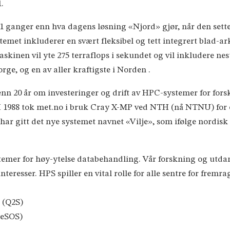
.
 ganger enn hva dagens løsning «Njord» gjør, når den settes i
t inkluderer en svært fleksibel og tett integrert blad-ark
kinen vil yte 275 terraflops i sekundet og vil inkludere nes
rge, og en av aller kraftigste i Norden .
n 20 år om investeringer og drift av HPC-systemer for for
 1988 tok met.no i bruk Cray X-MP ved NTH (nå NTNU) for 
r gitt det nye systemet navnet «Vilje», som ifølge nordisk
emer for høy-ytelse databehandling. Vår forskning og utdan
interesser. HPS spiller en vital rolle for alle sentre for fr
e (Q2S)
CeSOS)