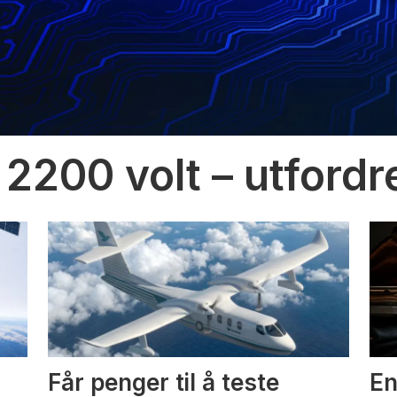
 2200 volt – utfordr
Får penger til å teste
En