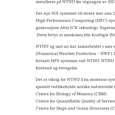
installeres på NTNU før utgangen av 2011
Det nye SGI-systemet vil levere mer enn 11
High Performance Computing (HPC)-systeme
generasjons Altix ICE-teknologi. Supermas
Dette betyr at maskinen blir kraftigst iNo
NTNU og met.no har samarbeidet i mer en
(Numerical Weather Prediction – NWP). I
fortsatt HPS-systemer ved NTNU. NTNU ha
forstand og bevegelse.
Det er viktig for NTNU å ha moderne syst
spesielt vedlikeholde norske industrielle 
Centre for Biology of Memory (CBM)
Centre for Quantifiable Quality of Servic
Centre for Ships and Ocean Structures (