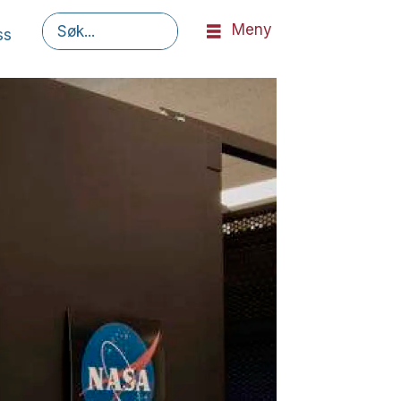
Meny
ss
Søk