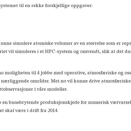
stemet til en rekke forskjellige oppgaver:
unne simulere atomiske volumer av en størrelse som er rep
et vil simuleres i et HPC-system og omvendt, slik at det da
no muligheten til å jobbe med operative, atmosfæriske og os
og nærliggende områder. Met.no vil kunne drive atmosfærisk
ittobservasjoner i våre modeller.
 opp en banebrytende produksjonskjede for numerisk værvarsel
 skal være i drift fra 2014.