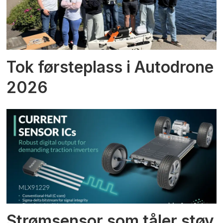
Tok førsteplass i Autodrone
2026
Strømsensor som tåler støy