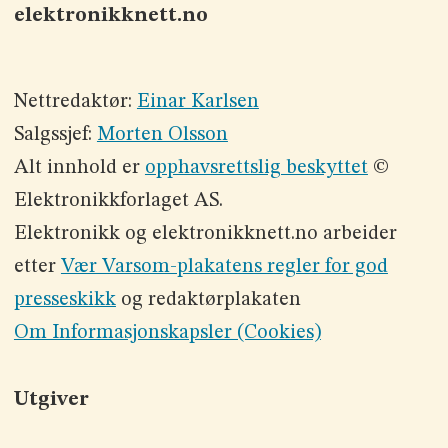
elektronikknett.no
Nettredaktør:
Einar Karlsen
Salgssjef:
Morten Olsson
Alt innhold er
opphavsrettslig beskyttet
©
Elektronikkforlaget AS.
Elektronikk og elektronikknett.no arbeider
etter
Vær Varsom-plakatens regler for god
presseskikk
og redaktørplakaten
Om Informasjonskapsler (Cookies)
Utgiver