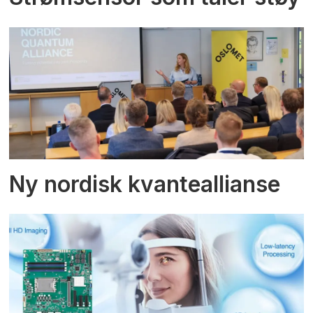
Ny nordisk kvanteallianse