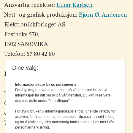
Ansvarlig redaktør:
Einar Karlsen
Nett- og grafisk produksjon:
Bjørn Ø. Andersen
Elektronikkforlaget AS,
Postboks 570,
1302 SANDVIKA
Telefon: 67 80 42 80
Dine valg:
Kontakt oss
Informasjonskapsler og personvern
For å gi deg relevante annonser på vårt nettsted bruker vi
Tlf: +47 67 80 42 80
informasjon fra ditt besøk på vårt nettsted. Du kan reservere
deg mot dette under "Innstillinger".
Olav Brunborgs vei 6, 1396 Billingstad
For øvrig bruker vi informasjonskapsler og lignende verktøy for
epost:
elektronikk@elektronikkforlaget.no
analyse, for å sammenligne nettlesere, tilpasse innhold til deg
og for å utvikle og tilby nødvendig funksjonalitet. Les mer i vår
Tips oss:
tips@elektronikkforlaget.no
personvernerklæring.