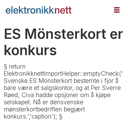
ES Mönsterkort er
konkurs
§ return
ElektronikknettImportHelper::emptyCheck('
Svenske ES Mönsterkort bestemte i fjor å
bare være et salgskontor, og at Per Sverre
Røed, Civa hadde opsjoner om å kjøpe
selskapet. Nå er densvenske
mønsterkortbedriften begjært
konkurs.','caption'); §