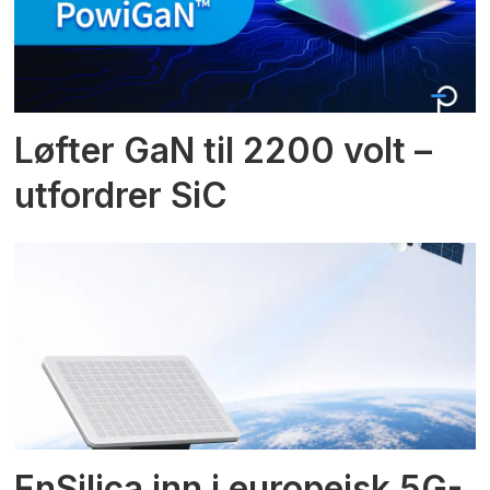
Løfter GaN til 2200 volt –
utfordrer SiC
EnSilica inn i europeisk 5G-