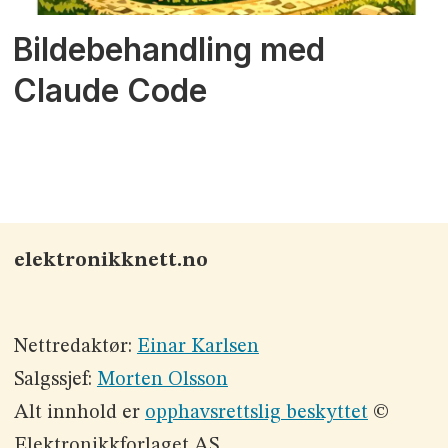
Bildebehandling med
Claude Code
elektronikknett.no
Nettredaktør:
Einar Karlsen
Salgssjef:
Morten Olsson
Alt innhold er
opphavsrettslig beskyttet
©
Elektronikkforlaget AS.