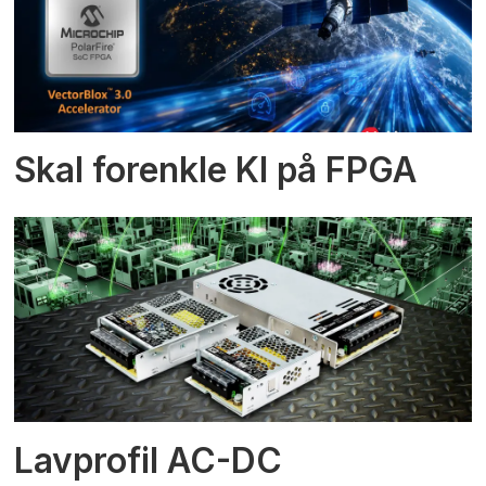
Skal forenkle KI på FPGA
Lavprofil AC-DC