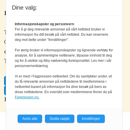
Dine valg:
Kontakt oss
Informasjonskapsler og personvern
For å gi deg relevante annonser på vårt nettsted bruker vi
Tlf: +47 67 80 42 80
informasjon fra ditt besøk på vårt nettsted. Du kan reservere
deg mot dette under "Innstillinger".
Olav Brunborgs vei 6, 1396 Billingstad
For øvrig bruker vi informasjonskapsler og lignende verktøy for
epost:
elektronikk@elektronikkforlaget.no
analyse, for å sammenligne nettlesere, tilpasse innhold til deg
Tips oss:
og for å utvikle og tilby nødvendig funksjonalitet. Les mer i vår
tips@elektronikkforlaget.no
personvernerklæring.
Vi er med i Fagpressen-nettverket. Om du samtykker under, vil
Facebook
du få relevante annonser på nettstedene til medlemmene i
nettverket basert på informasjon fra dine besøk på tvers av
Twitter
disse nettstedene. En oversikt over medlemmene finner du på
Fagpressen.no.
LinkedIn
Avvis alle
Godta valgte
Innstillinger
Powered by Labrador CMS