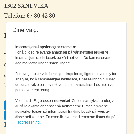
1302 SANDVIKA
Telefon: 67 80 42 80
Dine valg:
Kontakt oss
Informasjonskapsler og personvern
For å gi deg relevante annonser på vårt nettsted bruker vi
Tlf: +47 67 80 42 80
informasjon fra ditt besøk på vårt nettsted. Du kan reservere
deg mot dette under "Innstillinger".
Olav Brunborgs vei 6, 1396 Billingstad
For øvrig bruker vi informasjonskapsler og lignende verktøy for
epost:
elektronikk@elektronikkforlaget.no
analyse, for å sammenligne nettlesere, tilpasse innhold til deg
Tips oss:
tips@elektronikkforlaget.no
og for å utvikle og tilby nødvendig funksjonalitet. Les mer i vår
personvernerklæring.
Vi er med i Fagpressen-nettverket. Om du samtykker under, vil
Facebook
du få relevante annonser på nettstedene til medlemmene i
nettverket basert på informasjon fra dine besøk på tvers av
Twitter
disse nettstedene. En oversikt over medlemmene finner du på
Fagpressen.no.
LinkedIn