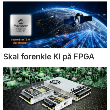
Skal forenkle KI på FPGA