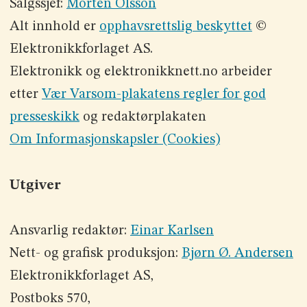
Salgssjef:
Morten Olsson
Alt innhold er
opphavsrettslig beskyttet
©
Elektronikkforlaget AS.
Elektronikk og elektronikknett.no arbeider
etter
Vær Varsom-plakatens regler for god
presseskikk
og redaktørplakaten
Om Informasjonskapsler (Cookies)
Utgiver
Ansvarlig redaktør:
Einar Karlsen
Nett- og grafisk produksjon:
Bjørn Ø. Andersen
Elektronikkforlaget AS,
Postboks 570,