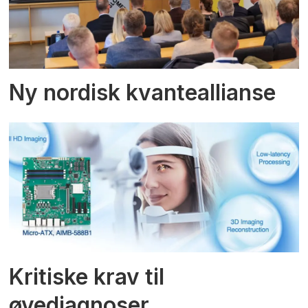
Ny nordisk kvanteallianse
Kritiske krav til
øyediagnoser