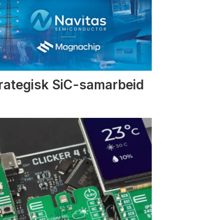
rategisk SiC-samarbeid