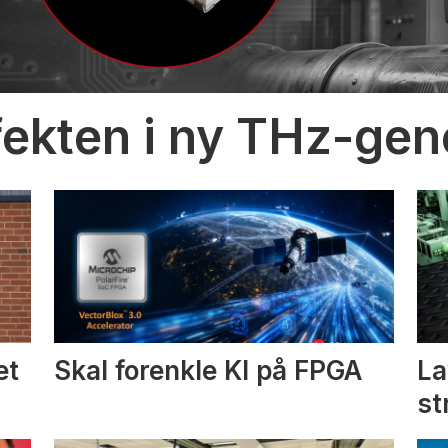
fekten i ny THz-gen
et
Skal forenkle KI på FPGA
La
st