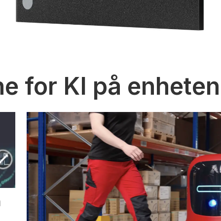
e for KI på enheten
m