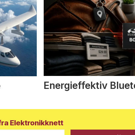
Energieffektiv Blue
e
ra Elektronikknett