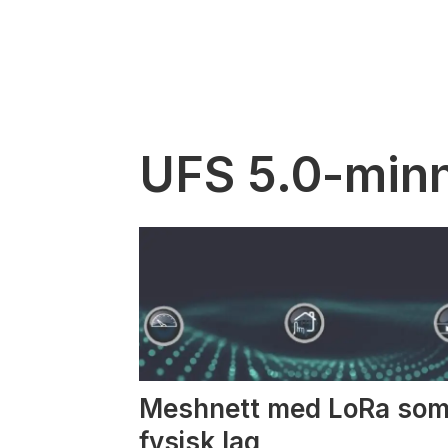
UFS 5.0-minn
Meshnett med LoRa so
fysisk lag