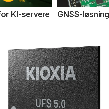
or KI-servere
GNSS-løsninge