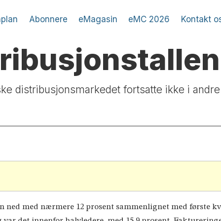
plan
Abonnere
eMagasin
eMC 2026
Kontakt o
stribusjonstalle
e distribusjonsmarkedet fortsatte ikke i andre 
gen ned med nærmere 12 prosent sammenlignet med første kv
 var det innenfor halvledere, med 15,9 prosent. Fakturering