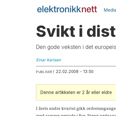
Media
Svikt i di
Den gode veksten i det europeisk
Einar
Karlsen
22.02.2008 - 13:50
PUBLISERT
Denne artikkelen er 2 år eller eldre
I årets andre kvartal gikk ordreinngan
med samme periode i fjor. Størst nedgang