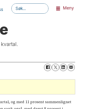
Meny
ss
Søk
ne
kvartal.
artal, og med 11 prosent sammenlignet
en sank også, med drøyt 8 prosent i