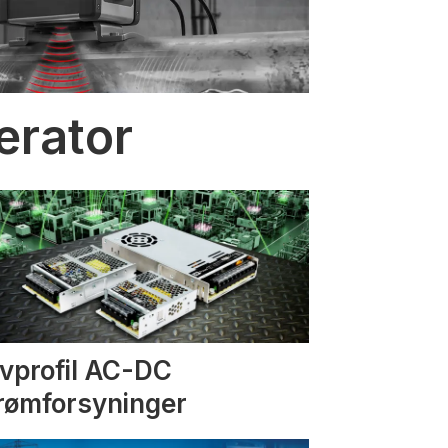
erator
vprofil AC-DC
rømforsyninger