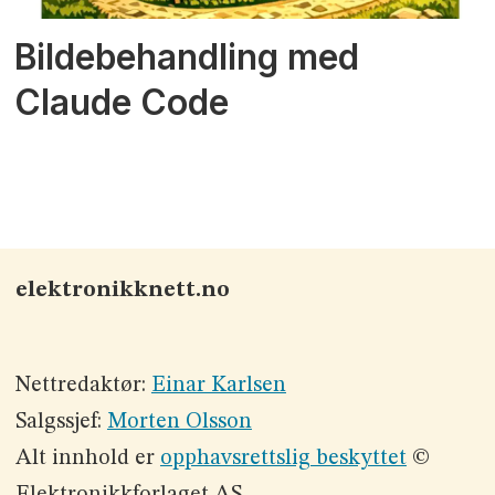
Bildebehandling med
Claude Code
elektronikknett.no
Nettredaktør:
Einar Karlsen
Salgssjef:
Morten Olsson
Alt innhold er
opphavsrettslig beskyttet
©