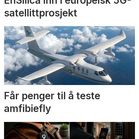
EnSilica inn i europeisk 5G-
satellittprosjekt
Får penger til å teste
amfibiefly