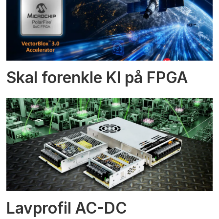
Skal forenkle KI på FPGA
Lavprofil AC-DC