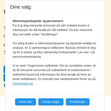
Dine valg:
Kontakt oss
Informasjonskapsler og personvern
For å gi deg relevante annonser på vårt nettsted bruker vi
Tlf: +47 67 80 42 80
informasjon fra ditt besøk på vårt nettsted. Du kan reservere
deg mot dette under "Innstillinger".
Olav Brunborgs vei 6, 1396 Billingstad
For øvrig bruker vi informasjonskapsler og lignende verktøy for
epost:
elektronikk@elektronikkforlaget.no
analyse, for å sammenligne nettlesere, tilpasse innhold til deg
Tips oss:
tips@elektronikkforlaget.no
og for å utvikle og tilby nødvendig funksjonalitet. Les mer i vår
personvernerklæring.
Vi er med i Fagpressen-nettverket. Om du samtykker under, vil
Facebook
du få relevante annonser på nettstedene til medlemmene i
nettverket basert på informasjon fra dine besøk på tvers av
Twitter
disse nettstedene. En oversikt over medlemmene finner du på
Fagpressen.no.
LinkedIn
Avvis alle
Godta valgte
Innstillinger
Powered by Labrador CMS