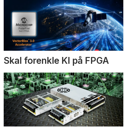
Skal forenkle KI på FPGA