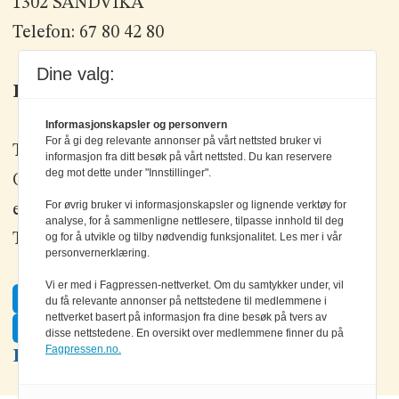
1302 SANDVIKA
Telefon: 67 80 42 80
Dine valg:
Kontakt oss
Informasjonskapsler og personvern
For å gi deg relevante annonser på vårt nettsted bruker vi
Tlf: +47 67 80 42 80
informasjon fra ditt besøk på vårt nettsted. Du kan reservere
deg mot dette under "Innstillinger".
Olav Brunborgs vei 6, 1396 Billingstad
For øvrig bruker vi informasjonskapsler og lignende verktøy for
epost:
elektronikk@elektronikkforlaget.no
analyse, for å sammenligne nettlesere, tilpasse innhold til deg
Tips oss:
tips@elektronikkforlaget.no
og for å utvikle og tilby nødvendig funksjonalitet. Les mer i vår
personvernerklæring.
Vi er med i Fagpressen-nettverket. Om du samtykker under, vil
Facebook
du få relevante annonser på nettstedene til medlemmene i
nettverket basert på informasjon fra dine besøk på tvers av
Twitter
disse nettstedene. En oversikt over medlemmene finner du på
Fagpressen.no.
LinkedIn