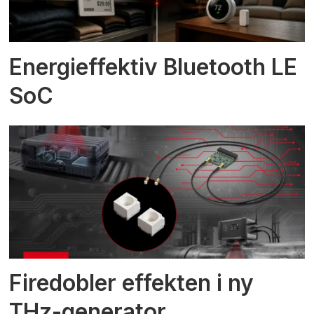
Energieffektiv Bluetooth LE
SoC
Firedobler effekten i ny
THz-generator