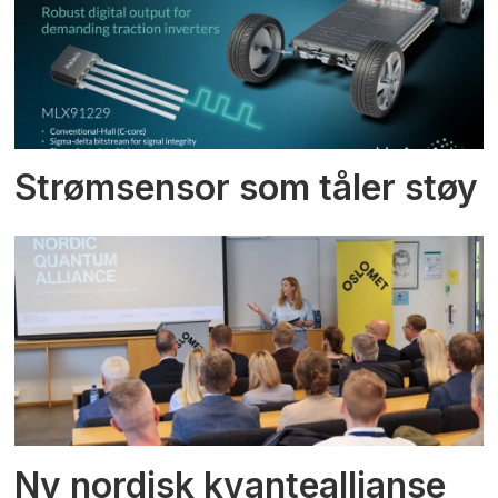
Strømsensor som tåler støy
Ny nordisk kvanteallianse