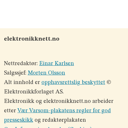
elektronikknett.no
Nettredaktør:
Einar Karlsen
Salgssjef:
Morten Olsson
Alt innhold er
opphavsrettslig beskyttet
©
Elektronikkforlaget AS.
Elektronikk og elektronikknett.no arbeider
etter
Vær Varsom-plakatens regler for god
presseskikk
og redaktørplakaten