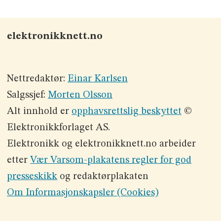
elektronikknett.no
Nettredaktør:
Einar Karlsen
Salgssjef:
Morten Olsson
Alt innhold er
opphavsrettslig beskyttet
©
Elektronikkforlaget AS.
Elektronikk og elektronikknett.no arbeider
etter
Vær Varsom-plakatens regler for god
presseskikk
og redaktørplakaten
Om Informasjonskapsler (Cookies)