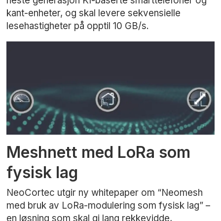
neste generasjon KI-baserte smarttelefoner og
kant-enheter, og skal levere sekvensielle
lesehastigheter på opptil 10 GB/s.
Meshnett med LoRa som
fysisk lag
NeoCortec utgir ny whitepaper om “Neomesh
med bruk av LoRa-modulering som fysisk lag” –
en løsning som skal gi lang rekkevidde,