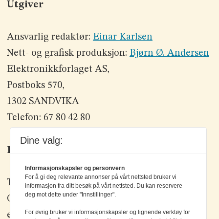
Utgiver
Ansvarlig redaktør:
Einar Karlsen
Nett- og grafisk produksjon:
Bjørn Ø. Andersen
Elektronikkforlaget AS,
Postboks 570,
1302 SANDVIKA
Telefon: 67 80 42 80
Dine valg:
Kontakt oss
Informasjonskapsler og personvern
For å gi deg relevante annonser på vårt nettsted bruker vi
Tlf: +47 67 80 42 80
informasjon fra ditt besøk på vårt nettsted. Du kan reservere
deg mot dette under "Innstillinger".
Olav Brunborgs vei 6, 1396 Billingstad
For øvrig bruker vi informasjonskapsler og lignende verktøy for
epost:
elektronikk@elektronikkforlaget.no