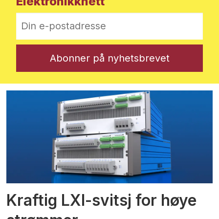
Elektronikknett
Kraftig LXI-svitsj for høye