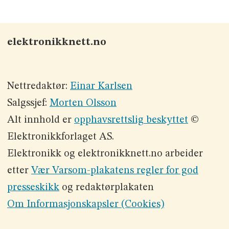
elektronikknett.no
Nettredaktør:
Einar Karlsen
Salgssjef:
Morten Olsson
Alt innhold er
opphavsrettslig beskyttet
©
Elektronikkforlaget AS.
Elektronikk og elektronikknett.no arbeider
etter
Vær Varsom-plakatens regler for god
presseskikk
og redaktørplakaten
Om Informasjonskapsler (Cookies)