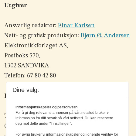
Utgiver
Ansvarlig redaktør:
Einar Karlsen
Nett- og grafisk produksjon:
Bjørn Ø. Andersen
Elektronikkforlaget AS,
Postboks 570,
1302 SANDVIKA
Telefon: 67 80 42 80
Dine valg:
Kontakt oss
Informasjonskapsler og personvern
For å gi deg relevante annonser på vårt nettsted bruker vi
Tlf: +47 67 80 42 80
informasjon fra ditt besøk på vårt nettsted. Du kan reservere
deg mot dette under "Innstillinger".
Olav Brunborgs vei 6, 1396 Billingstad
For øvrig bruker vi informasjonskapsler og lignende verktøy for