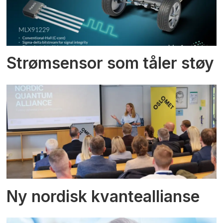
Strømsensor som tåler støy
Ny nordisk kvanteallianse