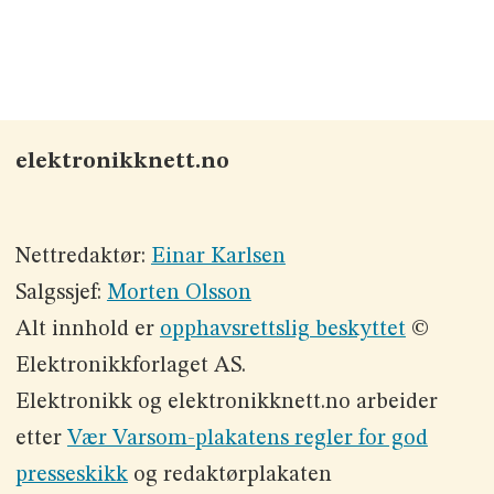
elektronikknett.no
Nettredaktør:
Einar Karlsen
Salgssjef:
Morten Olsson
Alt innhold er
opphavsrettslig beskyttet
©
Elektronikkforlaget AS.
Elektronikk og elektronikknett.no arbeider
etter
Vær Varsom-plakatens regler for god
presseskikk
og redaktørplakaten