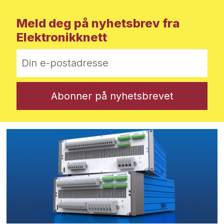
Meld deg på nyhetsbrev fra
Elektronikknett