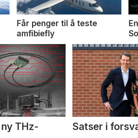
Får penger til å teste
En
amfibiefly
S
i ny THz-
Satser i fors