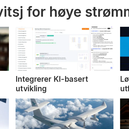
vitsj for høye strø
Integrerer KI-basert
Lø
utvikling
ut