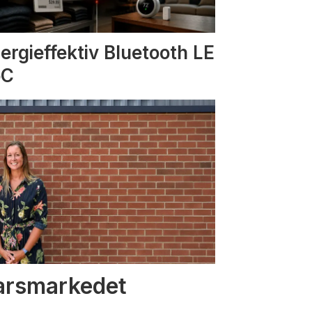
ergieffektiv Bluetooth LE
oC
varsmarkedet