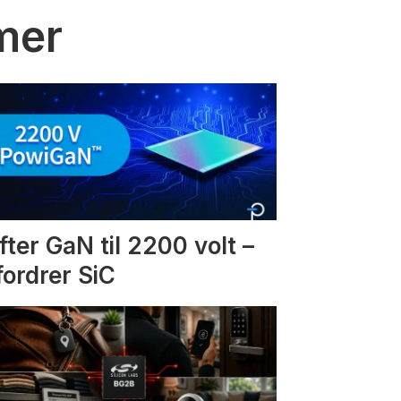
mmer
fter GaN til 2200 volt –
fordrer SiC