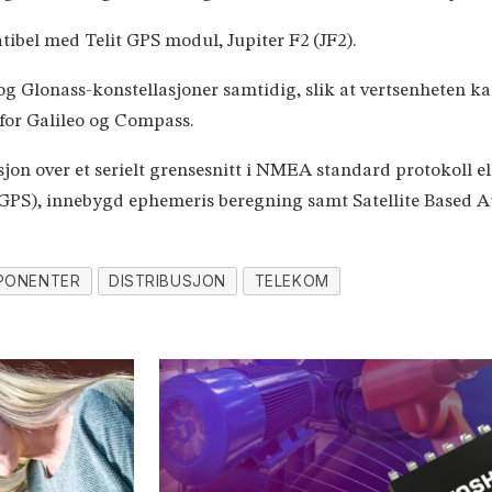
ibel med Telit GPS modul, Jupiter F2 (JF2).
 Glonass-konstellasjoner samtidig, slik at vertsenheten kan
t for Galileo og Compass.
n over et serielt grensesnitt i NMEA standard protokoll ell
(A-GPS), innebygd ephemeris beregning samt Satellite Base
PONENTER
DISTRIBUSJON
TELEKOM