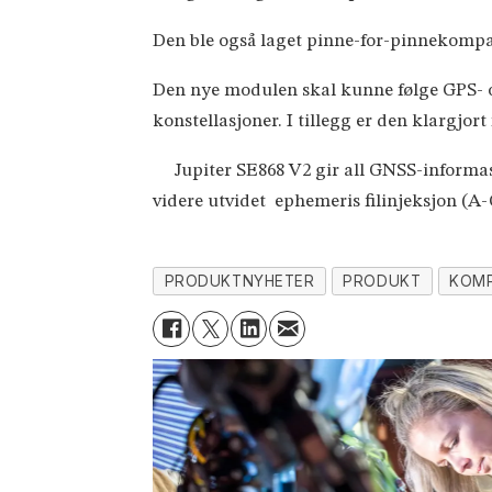
Den ble også laget pinne-for-pinnekompat
Den nye modulen skal kunne følge GPS- og
konstellasjoner. I tillegg er den klargjor
Jupiter SE868 V2 gir all GNSS-informasjo
videre utvidet ephemeris filinjeksjon 
PRODUKTNYHETER
PRODUKT
KOM