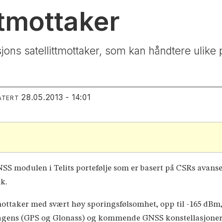
ttmottaker
sjons satellittmottaker, som kan håndtere ulike
28.05.2013 - 14:01
ATERT
NSS modulen i Telits portefølje som er basert på CSRs avan
ik.
taker med svært høy sporingsfølsomhet, opp til -165 dBm, 
 dagens (GPS og Glonass) og kommende GNSS konstellasjoner