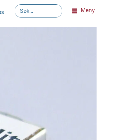
Meny
ss
Søk